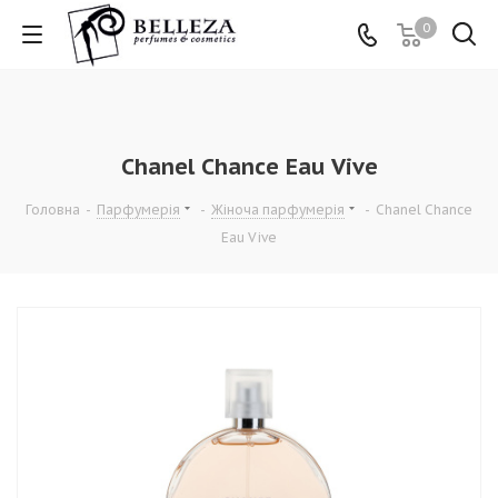
0
Chanel Chance Eau Vive
Головна
-
Парфумерія
-
Жіноча парфумерія
-
Chanel Chance
Eau Vive