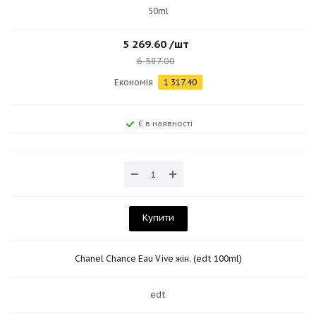
50ml
5 269.60
/шт
6 587.00
Економія
1 317.40
Є в наявності
Купити
Chanel Chance Eau Vive жін. (edt 100ml)
edt