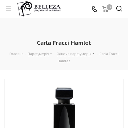
0
Carla Fracci Hamlet
Головна
-
Парфумерія
-
Жіноча парфумерія
-
Carla Fracci
Hamlet