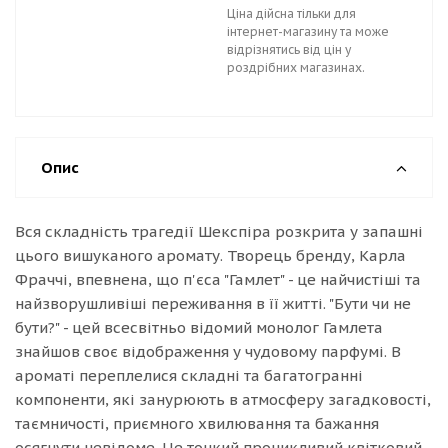
Ціна дійсна тільки для
інтернет-магазину та може
відрізнятись від цін у
роздрібних магазинах.
Опис
Вся складність трагедії Шекспіра розкрита у запашні
цього вишуканого аромату. Творець бренду, Карла
Фраччі, впевнена, що п'єса "Гамлет" - це найчистіші та
найзворушливіші переживання в її житті. "Бути чи не
бути?" - цей всесвітньо відомий монолог Гамлета
знайшов своє відображення у чудовому парфумі. В
ароматі переплелися складні та багатогранні
компоненти, які занурюють в атмосферу загадковості,
таємничості, приємного хвилювання та бажання
осягнути невідоме. Це тонкий проникливий квітковий