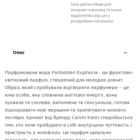
Ціна дійсна тільки для
інтернет-магазину та може
відрізнятись від цін у
роздрібних магазинах.
Опис
Парфумована вода Forbidden Euphoria - це фруктово-
квітковий парфум, створений для молодих дівчат.
Образ, який спробували відтворити парфумери – це
юна особа, яка сповнена життєвої енергії, вона
зухвала та смілива, витончена та сексуальна, готова
підкорювати нові вершини та притягувати чоловічі
погляди. Аромат від бренду Calvin Klein сподобається
тим, хто хоче пробудити в собі внутрішню чуттєвість і
пристрасть у чоловіках. Це парфум ідеально
підходить для холодної пори року, коли ароматичний