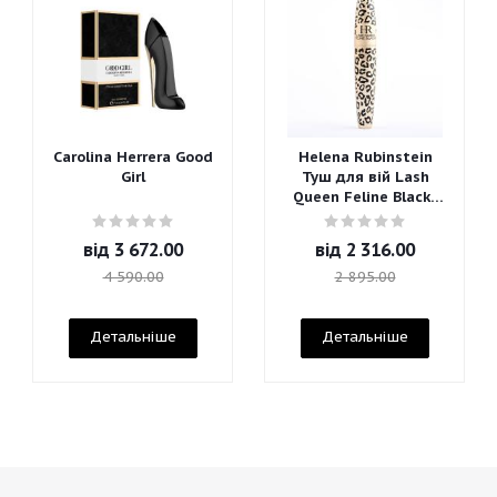
Carolina Herrera Good
Helena Rubinstein
Girl
Туш для вій Lash
Queen Feline Blacks
Mascara
від
3 672.00
від
2 316.00
4 590.00
2 895.00
Детальніше
Детальніше