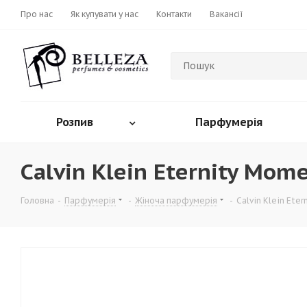
Про нас
Як купувати у нас
Контакти
Вакансії
Розпив
Парфумерія
Calvin Klein Eternity Mom
Головна
-
Парфумерія
-
Жіноча парфумерія
-
Calvin Klein Ete