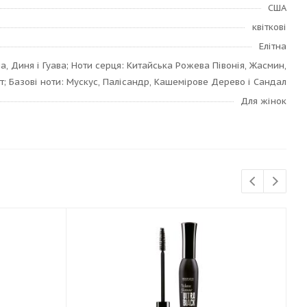
США
квіткові
Елітна
на, Диня і Гуава; Ноти серця: Китайська Рожева Півонія, Жасмин,
іт; Базові ноти: Мускус, Палісандр, Кашемірове Дерево і Сандал
Для жінок