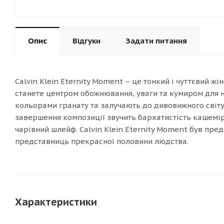
Опис
Відгуки
Задати питання
Calvin Klein Eternity Moment – це тонкий і чуттєвий ж
станете центром обожнювання, уваги та кумиром для на
кольорами гранату та залучають до дивовижного світу с
завершення композиції звучить бархатистість кашемір
чарівний шлейф. Calvin Klein Eternity Moment був пре
представниць прекрасної половини людства.
Характеристики