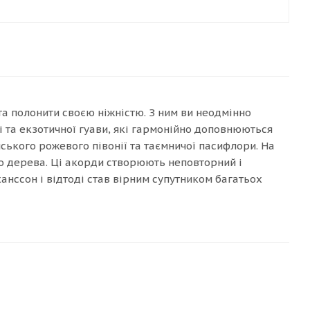
 та полонити своєю ніжністю. З ним ви неодмінно
і та екзотичної гуави, які гармонійно доповнюються
йського рожевого півонії та таємничої пасифлори. На
го дерева. Ці акорди створюють неповторний і
анссон і відтоді став вірним супутником багатьох