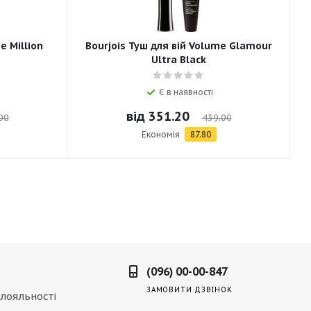
e Million
Bourjois Туш для вій Volume Glamour
Ultra Black
Є в наявності
від
351.20
00
439.00
Економія
87.80
(096) 00-00-847
ЗАМОВИТИ ДЗВІНОК
лояльності