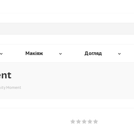
Макіяж
Догляд
ent
rnity Moment