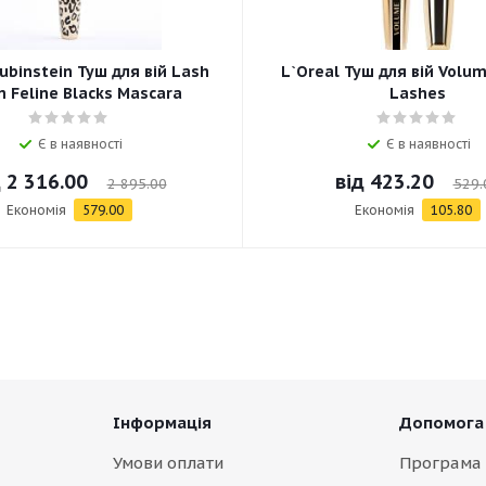
ubinstein Туш для вій Lash
L`Oreal Туш для вій Volum
 Feline Blacks Mascara
Lashes
Є в наявності
Є в наявності
д
2 316.00
від
423.20
2 895.00
529.
Економія
579.00
Економія
105.80
Інформація
Допомога
Умови оплати
Програма 