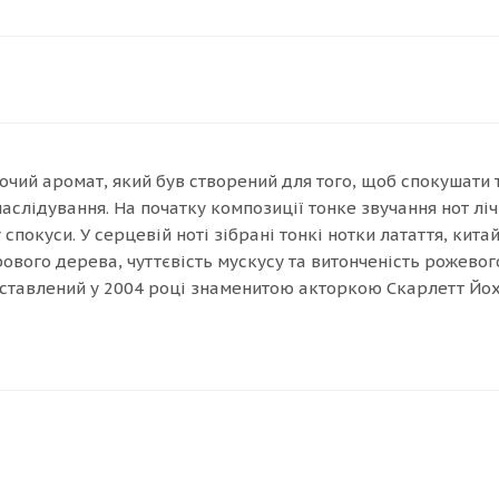
іночий аромат, який був створений для того, щоб спокушати
слідування. На початку композиції тонке звучання нот ліч
покуси. У серцевій ноті зібрані тонкі нотки латаття, кита
ового дерева, чуттєвість мускусу та витонченість рожево
дставлений у 2004 році знаменитою акторкою Скарлетт Йох