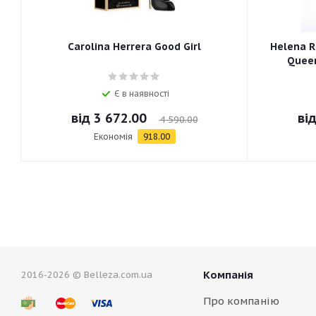
Carolina Herrera Good Girl
Helena R
Queen
Є в наявності
від
3 672.00
ві
4 590.00
Економія
918.00
Компанія
2016-2026 © Belleza.com.ua
Про компанію