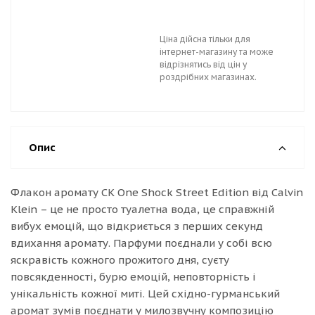
Ціна дійсна тільки для
інтернет-магазину та може
відрізнятись від цін у
роздрібних магазинах.
Опис
Флакон аромату CK One Shock Street Edition від Calvin
Klein – це не просто туалетна вода, це справжній
вибух емоцій, що відкриється з перших секунд
вдихання аромату. Парфуми поєднали у собі всю
яскравість кожного прожитого дня, суєту
повсякденності, бурю емоцій, неповторність і
унікальність кожної миті. Цей східно-гурманський
аромат зумів поєднати у милозвучну композицію