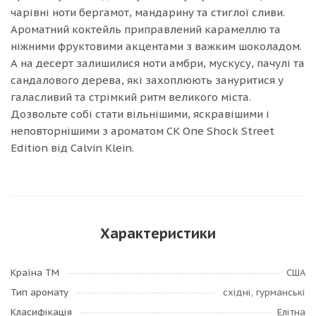
чарівні ноти бергамот, мандарину та стиглої сливи.
Ароматний коктейль приправлений карамеллю та
ніжними фруктовими акцентами з важким шоколадом.
А на десерт залишилися ноти амбри, мускусу, пачулі та
сандалового дерева, які захоплюють зануритися у
галасливий та стрімкий ритм великого міста.
Дозвольте собі стати вільнішими, яскравішими і
неповторнішими з ароматом CK One Shock Street
Edition від Calvin Klein.
Характеристики
Країна ТМ
США
Тип аромату
східні, гурманські
Класифікація
Елітна