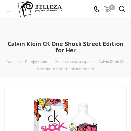
0
Calvin Klein CK One Shock Street Edition
for Her
Головна
-
Парфумерія
-
Жіноча парфумерія
-
Calvin Klein CK
One Shock Street Edition for Her