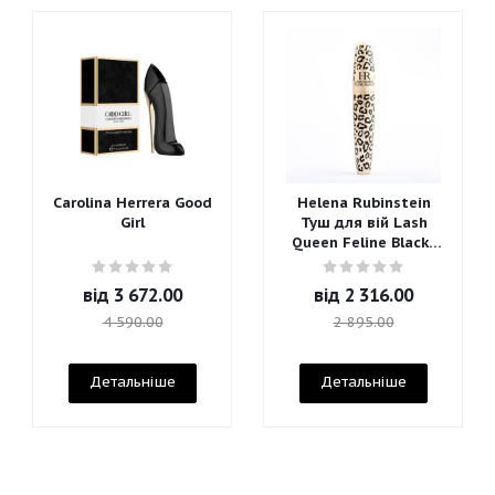
Carolina Herrera Good
Helena Rubinstein
Girl
Туш для вій Lash
Queen Feline Blacks
Mascara
від
3 672.00
від
2 316.00
4 590.00
2 895.00
Детальніше
Детальніше