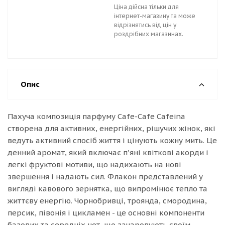
Ціна дійсна тільки для
інтернет-магазину та може
відрізнятись від цін у
роздрібних магазинах.
Опис
Пахуча композиція парфуму Cafe-Cafe Cafeina
створена для активних, енергійних, рішучих жінок, які
ведуть активний спосіб життя і цінують кожну мить. Це
денний аромат, який включає п'яні квіткові акорди і
легкі фруктові мотиви, що надихають на нові
звершення і надають сил. Флакон представлений у
вигляді кавового зернятка, що випромінює тепло та
життєву енергію. Чорнобривці, троянда, смородина,
персик, півонія і цикламен - це основні компоненти
базових та середніх нот, що зачаровують своїм