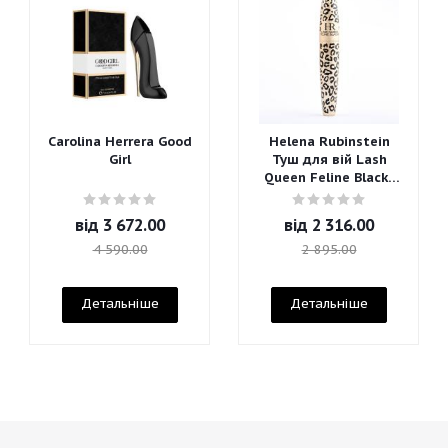
Carolina Herrera Good
Helena Rubinstein
Girl
Туш для вій Lash
Queen Feline Blacks
Mascara
від
3 672.00
від
2 316.00
4 590.00
2 895.00
Детальніше
Детальніше