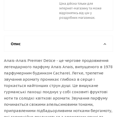
Ціна дійсна тільки для
інтернет-магазину та може
відрізнятись від цін у
роздрібних магазинах.
Опис
Anais-Anais Premier Delice - це чергове продовження
легендарного парфуму Anais Anais, випущеного в 1978
парфумерним будинком Cacharel. Легке, трепетне
звучання аромату проникає глибоко в серце і
торкається найтонших струн душі. Це вишукане
гурманські пахощі поєднує у собі соковиті фруктові
ноти та солодкі квіткові аромати. Звучання парфуму
починається свіжими апельсиновими тонами,
приправленими підбадьорливими нотками бергамоту,
які гармонійно поєднуються з ароматами груші та