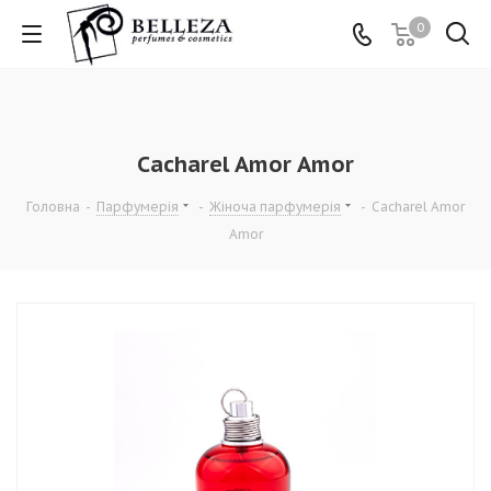
0
Cacharel Amor Amor
Головна
-
Парфумерія
-
Жіноча парфумерія
-
Cacharel Amor
Amor