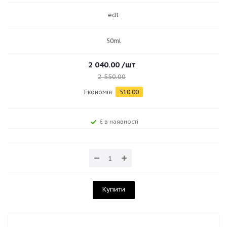
edt
50ml
2 040.00
/шт
2 550.00
Економія
510.00
Є в наявності
Купити