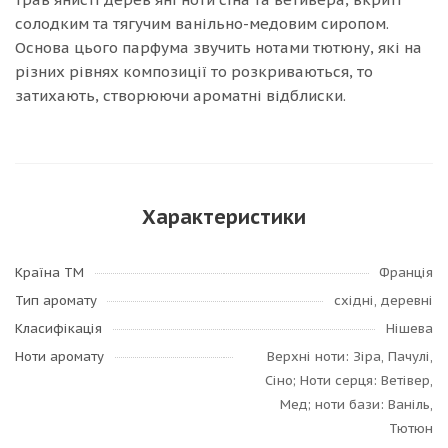
солодким та тягучим ванільно-медовим сиропом.
Основа цього парфума звучить нотами тютюну, які на
різних рівнях композиції то розкриваються, то
затихають, створюючи ароматні відблиски.
Характеристики
Країна ТМ
Франція
Тип аромату
східні, деревні
Класифікація
Нішева
Ноти аромату
Верхні ноти: Зіра, Пачулі,
Сіно; Ноти серця: Ветівер,
Мед; ноти бази: Ваніль,
Тютюн