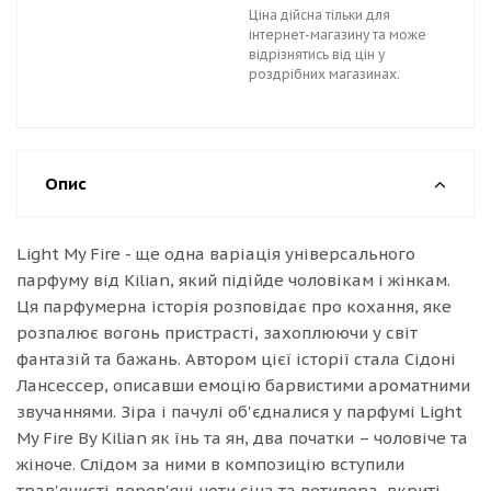
Ціна дійсна тільки для
інтернет-магазину та може
відрізнятись від цін у
роздрібних магазинах.
Опис
Light My Fire - ще одна варіація універсального
парфуму від Kilian, який підійде чоловікам і жінкам.
Ця парфумерна історія розповідає про кохання, яке
розпалює вогонь пристрасті, захоплюючи у світ
фантазій та бажань. Автором цієї історії стала Сідоні
Лансессер, описавши емоцію барвистими ароматними
звучаннями. Зіра і пачулі об'єдналися у парфумі Light
My Fire By Kilian як їнь та ян, два початки – чоловіче та
жіноче. Слідом за ними в композицію вступили
трав'янисті дерев'яні ноти сіна та ветивера, вкриті