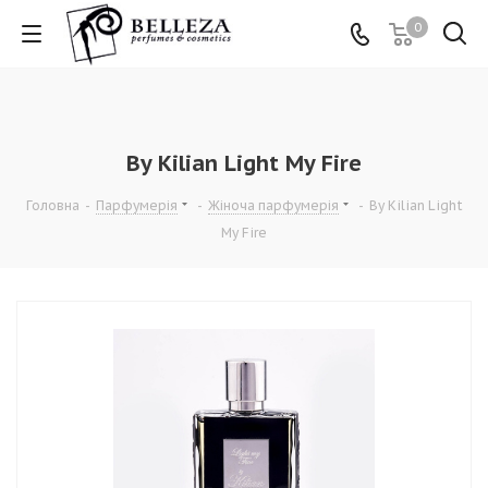
0
By Kilian Light My Fire
Головна
-
Парфумерія
-
Жіноча парфумерія
-
By Kilian Light
My Fire