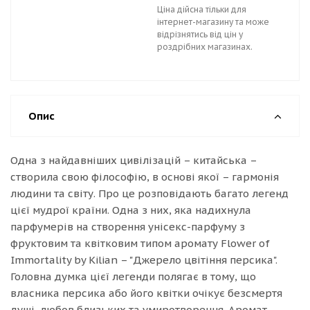
Ціна дійсна тільки для
інтернет-магазину та може
відрізнятись від цін у
роздрібних магазинах.
Опис
Одна з найдавніших цивілізацій – китайська –
створила свою філософію, в основі якої – гармонія
людини та світу. Про це розповідають багато легенд
цієї мудрої країни. Одна з них, яка надихнула
парфумерів на створення унісекс-парфуму з
фруктовим та квітковим типом аромату Flower of
Immortality by Kilian – "Джерело цвітіння персика".
Головна думка цієї легенди полягає в тому, що
власника персика або його квітки очікує безсмертя
душі, любов близьких та умиротворення. Аромат