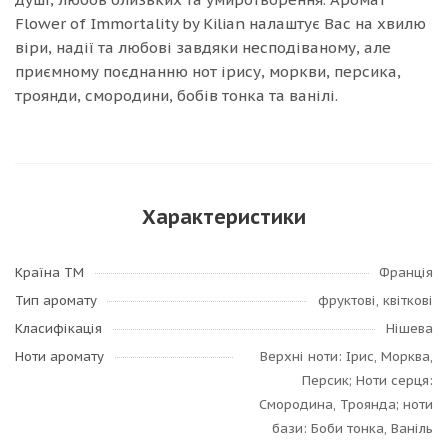
Flower of Immortality by Kilian налаштує Вас на хвилю
віри, надії та любові завдяки несподіваному, але
приємному поєднанню нот ірису, моркви, персика,
троянди, смородини, бобів тонка та ванілі.
Характеристики
Країна ТМ
Франція
Тип аромату
фруктові, квіткові
Класифікація
Нішева
Ноти аромату
Верхні ноти: Ірис, Морква,
Персик; Ноти серця:
Смородина, Троянда; ноти
бази: Боби тонка, Ваніль