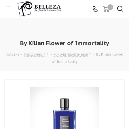
0
By Kilian Flower of Immortality
Головна
-
Парфумерія
-
Жіноча парфумерія
-
By Kilian Flower
of Immortality