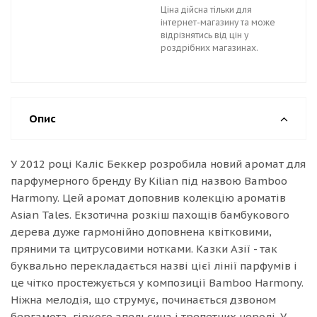
Ціна дійсна тільки для
інтернет-магазину та може
відрізнятись від цін у
роздрібних магазинах.
Опис
У 2012 році Каліс Беккер розробила новий аромат для
парфумерного бренду By Kilian під назвою Bamboo
Harmony. Цей аромат доповнив колекцію ароматів
Asian Tales. Екзотична розкіш пахощів бамбукового
дерева дуже гармонійно доповнена квітковими,
пряними та цитрусовими нотками. Казки Азії - так
буквально перекладається назві цієї лінії парфумів і
це чітко простежується у композиції Bamboo Harmony.
Ніжна мелодія, що струмує, починається дзвоном
бергамота, гіркого апельсина і трепетних неролі. У