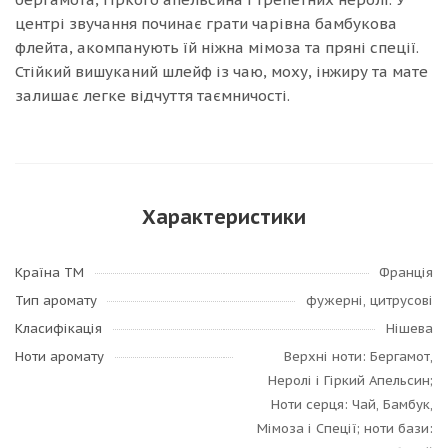
центрі звучання починає грати чарівна бамбукова
флейта, акомпанують їй ніжна мімоза та пряні спеції.
Стійкий вишуканий шлейф із чаю, моху, інжиру та мате
залишає легке відчуття таємничості.
Характеристики
Країна ТМ
Франція
Тип аромату
фужерні, цитрусові
Класифікація
Нішева
Ноти аромату
Верхні ноти: Бергамот,
Неролі і Гіркий Апельсин;
Ноти серця: Чай, Бамбук,
Мімоза і Спеції; ноти бази: