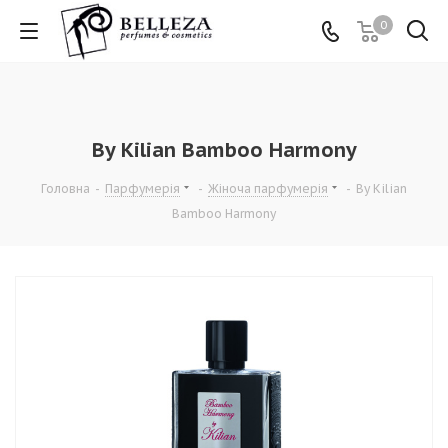
0
By Kilian Bamboo Harmony
Головна
-
Парфумерія
-
Жіноча парфумерія
-
By Kilian
Bamboo Harmony