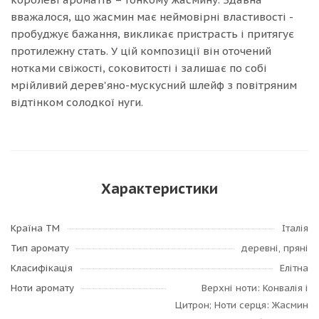
вважалося, що жасмин має неймовірні властивості -
пробуджує бажання, викликає пристрасть і притягує
протилежну стать. У цій композиції він оточений
нотками свіжості, соковитості і залишає по собі
мрійливий дерев'яно-мускусний шлейф з повітряним
відтінком солодкої нуги.
Характеристики
Країна ТМ
Італія
Тип аромату
деревні, пряні
Класифікація
Елітна
Ноти аромату
Верхні ноти: Конвалія і
Цитрон; Ноти серця: Жасмин