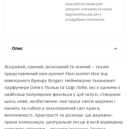
Ціна дійсна тільки для
інтернет-магазину та може
відрізнятись від цін у
роздрібних магазинах.
Опис
Яскравий, сяючий, розкішний та ніжний – таким
представлений нам аромат Mon Jasmin Noir від
ювелірного бренду Bvlgari. Неймовірно талановиті
парфумери Олів'є Польж та Софі Лобе, які є одними з
найбільш популярних фахівців у цій галузі, створили
щось нове, незбагненне, яке чарує своїм шармом і
манить за собою у захоплюючий світ краси,
витонченості, пристрасті та розкоші. Це деревно-
пряна композиція, центральне місце в якій відведено
королеві ароматів – тонкому жасмину. Здавна