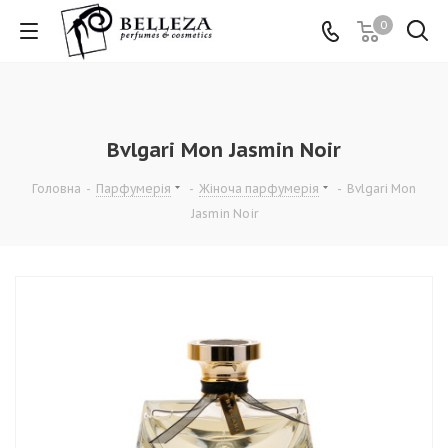
0
Bvlgari Mon Jasmin Noir
Головна
-
Парфумерія
-
Жіноча парфумерія
-
Bvlgari Mon
Jasmin Noir