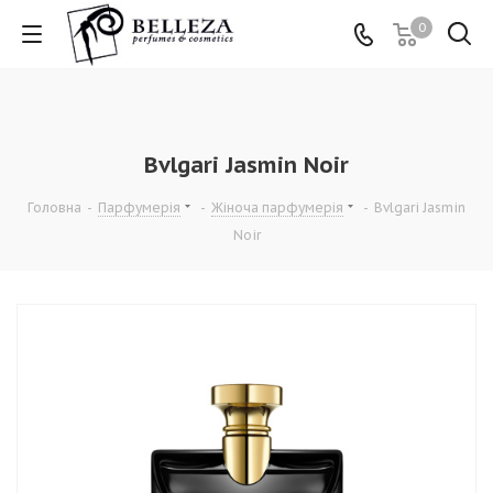
0
Bvlgari Jasmin Noir
Головна
-
Парфумерія
-
Жіноча парфумерія
-
Bvlgari Jasmin
Noir