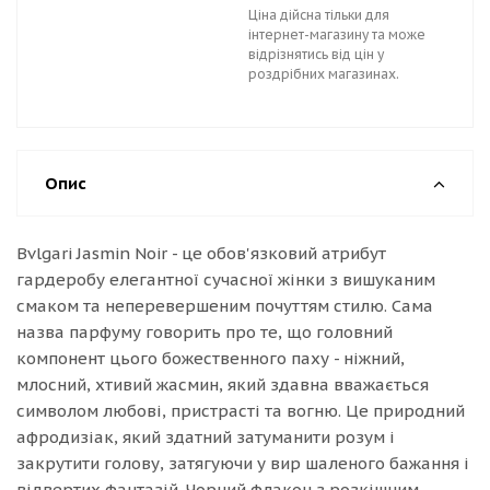
Ціна дійсна тільки для
інтернет-магазину та може
відрізнятись від цін у
роздрібних магазинах.
Опис
Bvlgari Jasmin Noir - це обов'язковий атрибут
гардеробу елегантної сучасної жінки з вишуканим
смаком та неперевершеним почуттям стилю. Сама
назва парфуму говорить про те, що головний
компонент цього божественного паху - ніжний,
млосний, хтивий жасмин, який здавна вважається
символом любові, пристрасті та вогню. Це природний
афродизіак, який здатний затуманити розум і
закрутити голову, затягуючи у вир шаленого бажання і
відвертих фантазій. Чорний флакон з розкішним