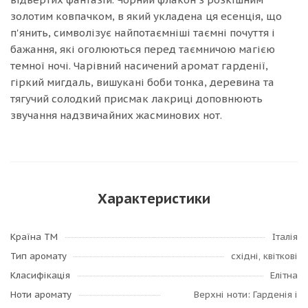
золотим ковпачком, в який укладена ця есенція, що
п'янить, символізує найпотаємніші таємні почуття і
бажання, які оголюються перед таємничою магією
темної ночі. Чарівний насичений аромат гарденії,
гіркий мигдаль, вишукані боби тонка, деревина та
тягучий солодкий присмак лакриці доповнюють
звучання надзвичайних жасминових нот.
Характеристики
Країна ТМ
Італія
Тип аромату
східні, квіткові
Класифікація
Елітна
Ноти аромату
Верхні ноти: Гарденія і