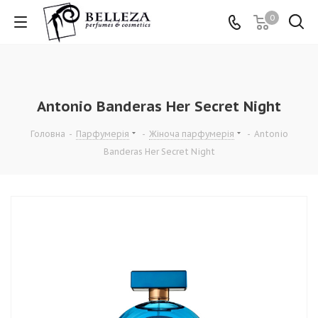
0
Antonio Banderas Her Secret Night
Головна
-
Парфумерія
-
Жіноча парфумерія
-
Antonio
Banderas Her Secret Night