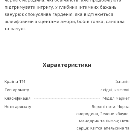
підтримувати інтригу. У глибини інтимних бажань
занурює спокуслива гарденія, яка відтінюється
шлейфовими акцентами амбри, бобів тонка, сандала
та пачулі.
Характеристики
Країна ТМ
Іспанія
Тип аромату
східні, квіткові
Класифікація
Міддл маркет
Ноти аромату
Верхні ноти: Чорна
смородина, Зелене яблуко,
Мандарин та Лимон; Ноти
серця: Квітка апельсина та