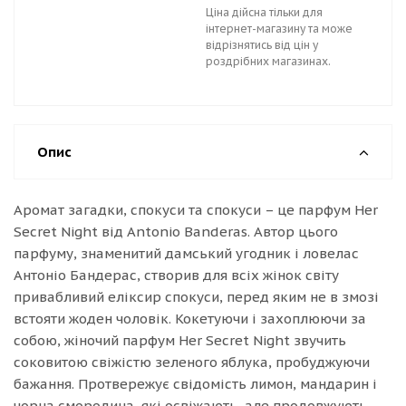
Ціна дійсна тільки для
інтернет-магазину та може
відрізнятись від цін у
роздрібних магазинах.
Опис
Аромат загадки, спокуси та спокуси – це парфум Her
Secret Night від Antonio Banderas. Автор цього
парфуму, знаменитий дамський угодник і ловелас
Антоніо Бандерас, створив для всіх жінок світу
привабливий еліксир спокуси, перед яким не в змозі
встояти жоден чоловік. Кокетуючи і захоплюючи за
собою, жіночий парфум Her Secret Night звучить
соковитою свіжістю зеленого яблука, пробуджуючи
бажання. Протвережує свідомість лимон, мандарин і
чорна смородина, які освіжають, але продовжують