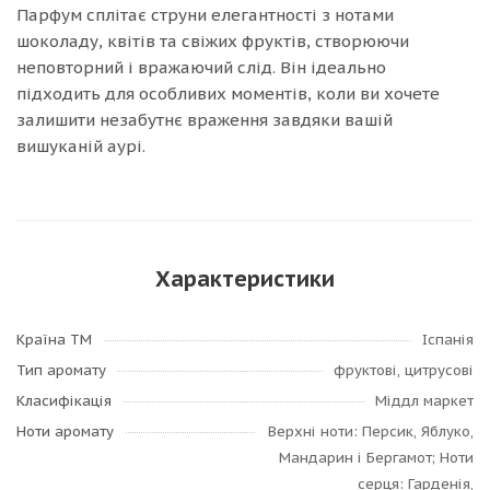
Парфум сплітає струни елегантності з нотами
шоколаду, квітів та свіжих фруктів, створюючи
неповторний і вражаючий слід. Він ідеально
підходить для особливих моментів, коли ви хочете
залишити незабутнє враження завдяки вашій
вишуканій аурі.
Характеристики
Країна ТМ
Іспанія
Тип аромату
фруктові, цитрусові
Класифікація
Міддл маркет
Ноти аромату
Верхні ноти: Персик, Яблуко,
Мандарин і Бергамот; Ноти
серця: Гарденія,