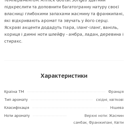
підкреслити та доповнити багатогранну натуру своєї
власниці глибокими запахами жасмину та франжипані,
які відкривають аромат та звучать у його серці.
Яскраві акценти додадуть тіара, іланг-іланг, ваніль,
кориця і димні ноти шлейфу - амбра, ладан, деревина і
стиракс.
Характеристики
Країна ТМ
Франція
Тип аромату
східні, квіткові
Класифікація
Нішева
Ноти аромату
Верхні ноти: Жасмин
самбак, Франжипані, Квіти