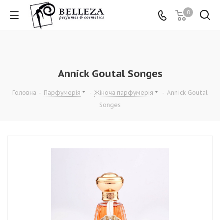
0
Annick Goutal Songes
Головна
-
Парфумерія
-
Жіноча парфумерія
-
Annick Goutal
Songes