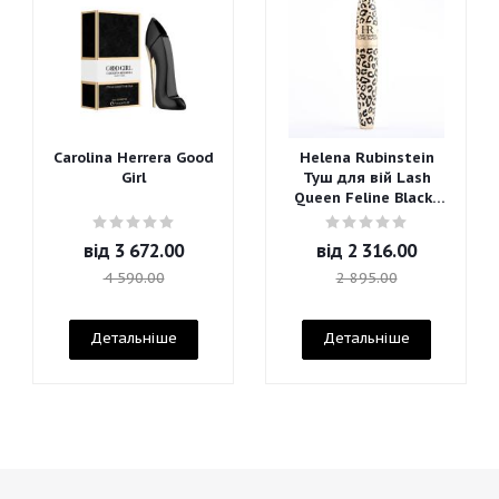
Carolina Herrera Good
Helena Rubinstein
Girl
Туш для вій Lash
Queen Feline Blacks
Mascara
від
3 672.00
від
2 316.00
4 590.00
2 895.00
Детальніше
Детальніше