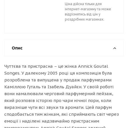
Ціна дійсна тільки для
інтернет-магазину та може
відрізнятись від цін у
роздрібних магазинах.
Опис
Чуттєва та пристрасна – це жінка Annick Goutal
Songes. У далекому 2005 році ця композиція була
розроблена та випущена у продаж парфумерами
Каміллою Гуталь та Ізабель Дуайєн. У своїй роботі
вони намалювали черговий парфумерний пейзаж,
який розповів історію про чари нічної пори, коли
виразніше чути всі звуки та аромати. Цей парфум
сподобається тим жінкам, які сприймають світ через
емоції і наділені надзвичайно пристрасним
темпераментом. Annick Goutal Songes здатний