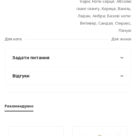
тіари; Ноти серця: Абсолю
іланг-ілангу, Кориця, Ваніль,
Ладан, Амбра; Базові ноти:
Ветивер, Сандал, Стиракс,
Пачулі
Для кого
Для жінок
Задати питання
Відгуки
Рекомендуємо