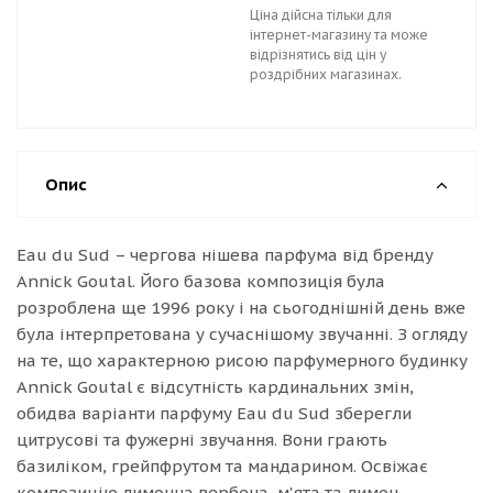
Ціна дійсна тільки для
інтернет-магазину та може
відрізнятись від цін у
роздрібних магазинах.
Опис
Eau du Sud – чергова нішева парфума від бренду
Annick Goutal. Його базова композиція була
розроблена ще 1996 року і на сьогоднішній день вже
була інтерпретована у сучаснішому звучанні. З огляду
на те, що характерною рисою парфумерного будинку
Annick Goutal є відсутність кардинальних змін,
обидва варіанти парфуму Eau du Sud зберегли
цитрусові та фужерні звучання. Вони грають
базиліком, грейпфрутом та мандарином. Освіжає
композицію лимонна вербена, м'ята та лимон.