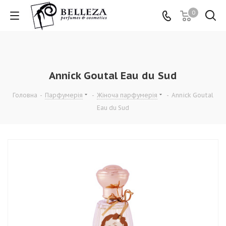
0
Annick Goutal Eau du Sud
Головна
-
Парфумерія
-
Жіноча парфумерія
-
Annick Goutal
Eau du Sud