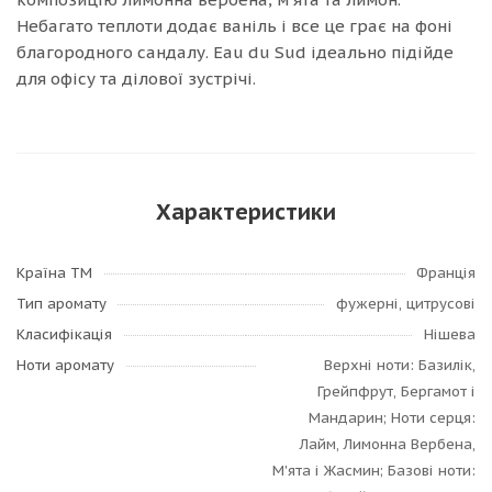
Небагато теплоти додає ваніль і все це грає на фоні
благородного сандалу. Eau du Sud ідеально підійде
для офісу та ділової зустрічі.
Характеристики
Країна ТМ
Франція
Тип аромату
фужерні, цитрусові
Класифікація
Нішева
Ноти аромату
Верхні ноти: Базилік,
Грейпфрут, Бергамот і
Мандарин; Ноти серця:
Лайм, Лимонна Вербена,
М'ята і Жасмин; Базові ноти: