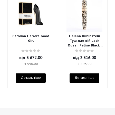
Carolina Herrera Good
Helena Rubinstein
Girl
Туш для вій Lash
Queen Feline Blacks
Mascara
від
3 672.00
від
2 316.00
4 590.00
2 895.00
Детальніше
Детальніше