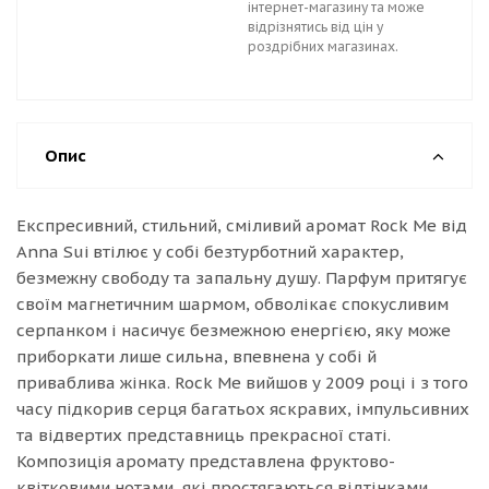
інтернет-магазину та може
відрізнятись від цін у
роздрібних магазинах.
Опис
Експресивний, стильний, сміливий аромат Rock Me від
Anna Sui втілює у собі безтурботний характер,
безмежну свободу та запальну душу. Парфум притягує
своїм магнетичним шармом, обволікає спокусливим
серпанком і насичує безмежною енергією, яку може
приборкати лише сильна, впевнена у собі й
приваблива жінка. Rock Me вийшов у 2009 році і з того
часу підкорив серця багатьох яскравих, імпульсивних
та відвертих представниць прекрасної статі.
Композиція аромату представлена фруктово-
квітковими нотами, які простягаються відтінками