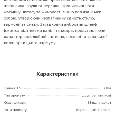
апельсина, груші та персика. Проникливі ноти
жасмину, лотосу та жимолості міцно пов'язані між
собою, утворюючи незбагненну єдність стилю,
гармонії та смаку. Загадковий амбровий шлейф
іскрітса відтінками ванілі та кедра, представляючи
характер волелюбної, активно, веселої та запальної
володарки цього парфуму.
Характеристики
Країна ТМ
США
Тип аромату
фруктові, квіткові
Класифікація
Міддл маркет
Ноти аромату
Верхні ноти: Персик,