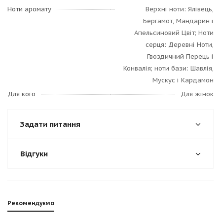
Ноти аромату
Верхні ноти: Ялівець,
Бергамот, Мандарин і
Апельсиновий Цвіт; Ноти
серця: Деревні Ноти,
Гвоздичний Перець і
Конвалія; ноти бази: Шавлія,
Мускус і Кардамон
Для кого
Для жінок
Задати питання
Відгуки
Рекомендуємо