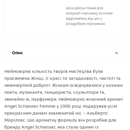
Ціна дійсна тільки для
інтернет-магазину та може
відрізнятись від цін у
роздрібних магазинах.
Опис
Неймовірна кількість творів мистецтва була
присвячена Жінці, її красі та загадковості, чистоті та
невичерпній доброті. Жінкам освідчувалися у коханні
поети, музиканти, танцюристи, скульптори та,
звичайно ж, парфумери. Неймовірно жіночний аромат
Angel Schlesser Femme у 2000 році подарував усім
прекрасним дамам знаменитий ніс – Альберто
Моріллас. Цю ароматну формулу він розробив для
бренду Angel Schlesser, яка стала одним із