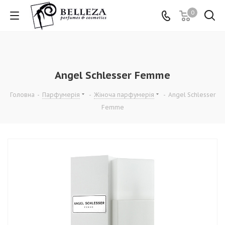
0
Angel Schlesser Femme
Головна
-
Парфумерія
-
Жіноча парфумерія
-
Angel Schlesser
Femme