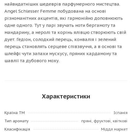
найвидатніших шедеврів парфумерного мистецтва.
Angel Schlesser Femme побудована на основі
різноманітних акцентів, які гармонійно доповнюють
одне одного. Тут у парі звучать ноти бергамоту та
мандарину, а неролі та корінь ялівцю створюють свій
дует. Гедіон, солодкий перець, конвалія і зелений
перець становлять серцеве співзвуччя, а в основі та
шлейфі чути запахи мускусу, пряних кардамону та
шавлії та дубового моху.
Характеристики
Країна ТМ
Іспанія
Тип аромату
пряні, фруктові, квіткові
Класифікація
Міддл маркет