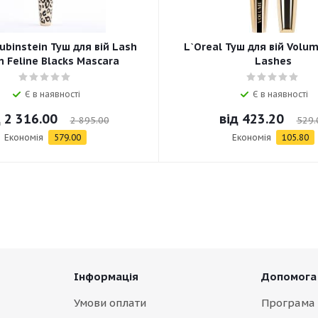
ubinstein Туш для вій Lash
L`Oreal Туш для вій Volum
 Feline Blacks Mascara
Lashes
Є в наявності
Є в наявності
д
2 316.00
від
423.20
2 895.00
529.
Економія
579.00
Економія
105.80
Інформація
Допомога
Умови оплати
Програма 