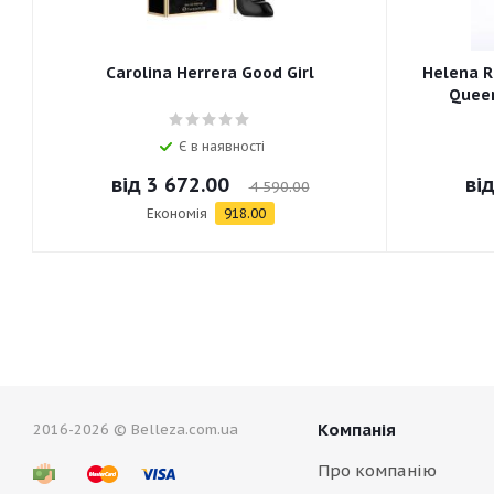
Carolina Herrera Good Girl
Helena R
Queen
Є в наявності
від
3 672.00
ві
4 590.00
Економія
918.00
Компанія
2016-2026 © Belleza.com.ua
Про компанію