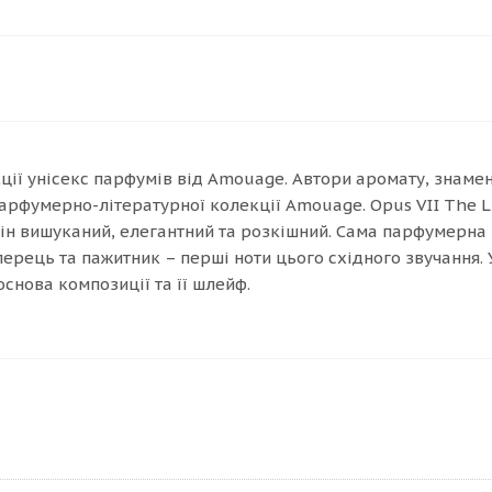
екції унісекс парфумів від Amouage. Автори аромату, знамен
парфумерно-літературної колекції Amouage. Opus VII The Li
він вишуканий, елегантний та розкішний. Сама парфумерна
 перець та пажитник – перші ноти цього східного звучання.
основа композиції та її шлейф.