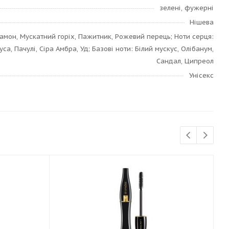
зелені, фужерні
Нішева
дамон, Мускатний горіх, Пажитник, Рожевий перець; Ноти серця:
уса, Пачулі, Сіра Амбра, Уд; Базові ноти: Білий мускус, Олібанум,
Сандал, Ципреол
Унісекс