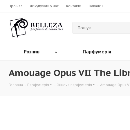
Про нас
Як купувати у нас
Контакти
Вакансії
Розпив
Парфумерія
Amouage Opus VII The Libr
Головна
-
Парфумерія
-
Жіноча парфумерія
-
Amouage Opus VII