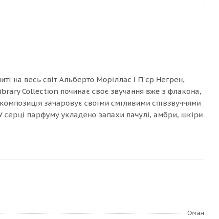
иті на весь світ Альберто Моріллас і П'єр Негрен,
brary Collection починає своє звучання вже з флакона,
 композиція зачаровує своїми сміливими співзвуччями
 У серці парфуму укладено запахи пачулі, амбри, шкіри
Оман