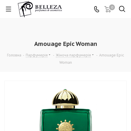
0
Amouage Epic Woman
Головна
-
Парфумерія
-
Жіноча парфумерія
-
Amouage Epic
Woman