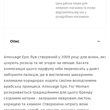
Ціна дійсна тільки для
інтернет-магазину та може
відрізнятись від цін у
роздрібних магазинах.
Опис
Amouage Epic був створений у 2009 році для жінок, які
цінують розкіш та не згодні на менше. Багата
композиція цього парфуму ніби переносить у довгі
лабіринти палаців, де в вистелених шикарними
килимами коридорах ходить своїми володіннями
арабська принцеса. Amouage Epic For Woman
розкривається традиційними для цього бренду
східними нотами - запашним лавровим листом,
корицею та кмином. Створюючи інтригу вони
захоплюють углиб, де звучать жасмин, герань,