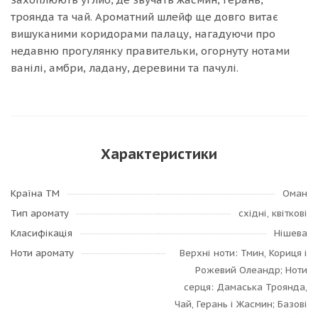
троянда та чай. Ароматний шлейф ще довго витає
вишуканими коридорами палацу, нагадуючи про
недавню прогулянку правительки, огорнуту нотами
ванілі, амбри, ладану, деревини та пачулі.
Характеристики
Країна ТМ
Оман
Тип аромату
східні, квіткові
Класифікація
Нішева
Ноти аромату
Верхні ноти: Тмин, Кориця і
Рожевий Олеандр; Ноти
серця: Дамаська Троянда,
Чай, Герань і Жасмин; Базові