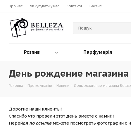
Про нас
Як купувати у нас
Контакти
Вакансії
Розпив
Парфумерія
День рождение магазина B
Головна
-
Про компанію
-
Новини
-
День рождение магазина Bellez
Дорогие наши клиенты!
Спасибо что провели этот день вместе с нами!!!
Перейдя
по ссылке
можете посмотреть фотографии с н