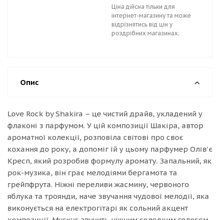
Ціна дійсна тільки для
інтернет-магазину та може
відрізнятись від цін у
роздрібних магазинах.
Опис
Love Rock by Shakira – це чистий драйв, укладений у
флаконі з парфумом. У цій композиції Шакіра, автор
ароматної колекції, розповіла світові про своє
кохання до року, а допоміг їй у цьому парфумер Олів'є
Кресп, який розробив формулу аромату. Запальний, як
рок-музика, він грає мелодіями бергамота та
грейпфрута. Ніжні переливи жасмину, червоного
яблука та троянди, наче звучання чудової мелодії, яка
виконується на електрогітарі як сольний акцент
композиції. Мускус звучить ніжним солодким голосом