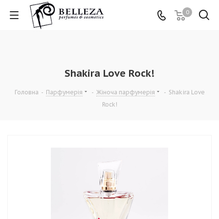
0
Shakira Love Rock!
Головна
-
Парфумерія
-
Жіноча парфумерія
-
Shakira Love
Rock!