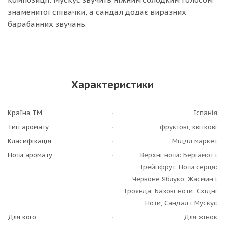
знаменитої співачки, а сандал додає виразних
барабанних звучань.
Характеристики
Країна ТМ
Іспанія
Тип аромату
фруктові, квіткові
Класифікація
Міддл маркет
Ноти аромату
Верхні ноти: Бергамот і
Грейпфрут; Ноти серця:
Червоне Яблуко, Жасмин і
Троянда; Базові ноти: Східні
Ноти, Сандал і Мускус
Для кого
Для жінок