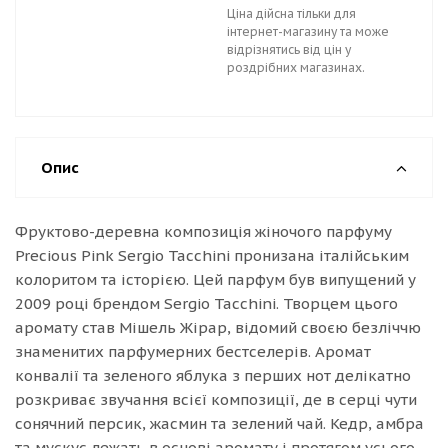
Ціна дійсна тільки для
інтернет-магазину та може
відрізнятись від цін у
роздрібних магазинах.
Опис
Фруктово-деревна композиція жіночого парфуму
Precious Pink Sergio Tacchini пронизана італійським
колоритом та історією. Цей парфум був випущений у
2009 році брендом Sergio Tacchini. Творцем цього
аромату став Мішель Жірар, відомий своєю безліччю
знаменитих парфумерних бестселерів. Аромат
конвалії та зеленого яблука з перших нот делікатно
розкриває звучання всієї композиції, де в серці чути
сонячний персик, жасмин та зелений чай. Кедр, амбра
та мускус лежать в основі аромату і протягом усього