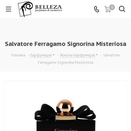
0
Salvatore Ferragamo Signorina Misteriosa
Головна
-
Парфумерія
-
Жіноча парфумерія
-
Salvatore
Ferragamo Signorina Misteriosa