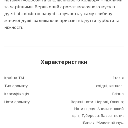
та чарівними. Вершковий аромат молочного мусу в
дуеті зі свіжістю пачулі залучають у саму глибину
жіночої душі, залишаючи приємні відчуття турботи та
ніжності.
Характеристики
Країна ТМ
Італія
Тип аромату
східні, квіткові
Класифікація
Елітна
Ноти аромату
Верхні ноти: Неролі, Ожина;
Ноти серця: Апельсиновий
цвіт, Тубероза; Базові ноти:
Ваніль, Молочний мус,