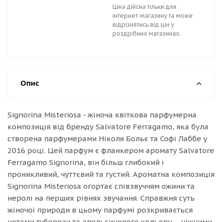
Ціна дійсна тільки для
інтернет-магазину та може
відрізнятись від цін у
роздрібних магазинах.
Опис
Signorina Misteriosa - жіноча квіткова парфумерна
композиція від бренду Salvatore Ferragamo, яка була
створена парфумерами Ніколя Больє та Софі Лаббе у
2016 році. Цей парфум є фланкером аромату Salvatore
Ferragamo Signorina, він більш глибокий і
проникливий, чуттєвий та густий. Ароматна композиція
Signorina Misteriosa огортає співзвуччям ожини та
неролі на перших рівнях звучання. Справжня суть
жіночої природи в цьому парфумі розкривається
нотами туберози та апельсинового кольору – ніжними