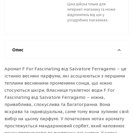
Ціна дійсна тільки для
інтернет-магазину та може
відрізнятись від цін у
роздрібних магазинах.
Опис
Аромат F For Fascinating від Salvatore Ferragamo – це
істинно весняні парфуми, які асоціюються з першими
теплими весняними променями сонця, що ніжно
стосуються шкіри. Власниця туалетної води F For
Fascinating від Salvatore Ferragamo – ніжна,
приваблива, спокуслива та багатогранна. Вона
яскрава та індивідуальна, саме тому вона зупиняє свій
вибір на цьому парфумі. У початкових нотах аромату
простежується мандариновий сорбет, який наповнює
жінку впевненістю та внутрішньою силою. У серці