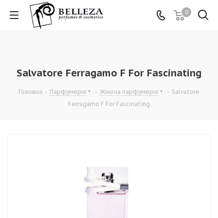
0
Salvatore Ferragamo F For Fascinating
Головна
-
Парфумерія
-
Жіноча парфумерія
-
Salvatore
Ferragamo F For Fascinating