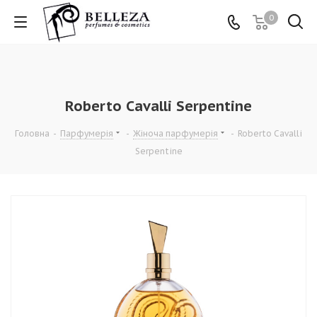
0
Roberto Cavalli Serpentine
Головна
-
Парфумерія
-
Жіноча парфумерія
-
Roberto Cavalli
Serpentine