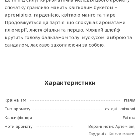
спочатку грайливо манить квітковим букетом –
артемізією, гарденією, квіткою манго та тіаре.
Продовжується ця партія, що спокушає ароматами
плюмерії, листя фіалки та перцю. Млявий шлейф
крутить голову бальзамом толу, мускусом, амброю та
сандалом, ласкаво захоплюючи за собою.
Характеристики
Країна ТМ
Італія
Тип аромату
східні, квіткові
Класифікація
Елітна
Ноти аромату
Верхні ноти: Артемізія,
Гарденія, Квітка манго,