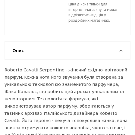
Ціна дійсна тільки для
інтернет-магазину та може
відрізнятись від цін у
роздрібних магазинах.
Опис
Roberto Cavalli Serpentine - жіночий східно-квітковий
парфум. Кожна нота його звучання була створена за
унікальною технологією знаменитого парфумера,
Жака Кавальє, що робить цей аромат унікальним та
неповторним. Технологія та формула, які
використовував автор парфуму, зберігаються у
таємних архівах італійського дизайнера Roberto
Cavalli. Його героїня - пекуча і спокуслива жінка, вона
звикла отримувати кожного чоловіка, якого захоче, і
це їй під силу! Харизматична мелодія цього аромату