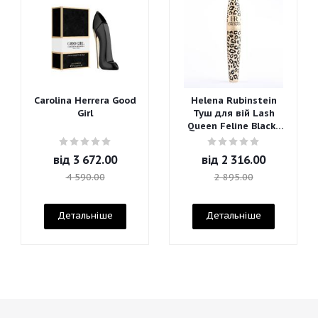
Carolina Herrera Good
Helena Rubinstein
Girl
Туш для вій Lash
Queen Feline Blacks
Mascara
від
3 672.00
від
2 316.00
4 590.00
2 895.00
Детальніше
Детальніше