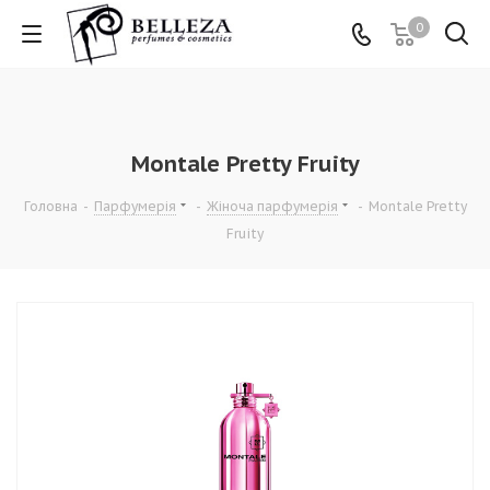
0
Montale Pretty Fruity
Головна
-
Парфумерія
-
Жіноча парфумерія
-
Montale Pretty
Fruity