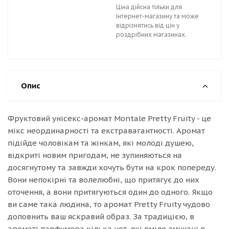
Ціна дійсна тільки для
інтернет-магазину та може
відрізнятись від цін у
роздрібних магазинах.
Опис
Фруктовий унісекс-аромат Montale Pretty Fruity - це
мікс неординарності та екстравагантності. Аромат
підійде чоловікам та жінкам, які молоді душею,
відкриті новим пригодам, не зупиняються на
досягнутому та завжди хочуть бути на крок попереду.
Вони непокірні та волелюбні, що притягує до них
оточення, а вони притягуються один до одного. Якщо
ви саме така людина, то аромат Pretty Fruity чудово
доповнить ваш яскравий образ. За традицією, в
ароматі парфумера кілька нот, які вміло змішані в