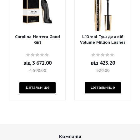
Carolina Herrera Good
L`Oreal Туш для вій
Girl
Volume Million Lashes
від
3 672.00
від
423.20
4 590.00
529.00
Детальніше
Детальніше
Компанія