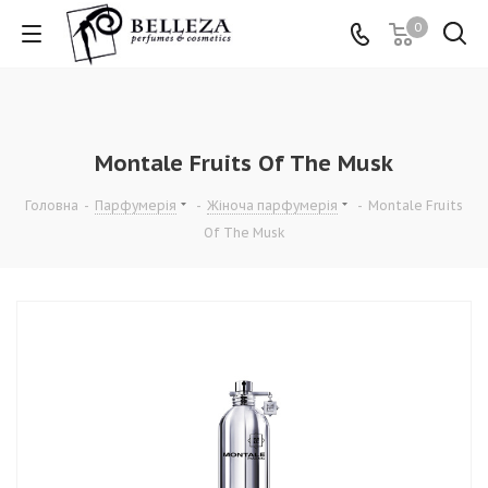
0
Montale Fruits Of The Musk
Головна
-
Парфумерія
-
Жіноча парфумерія
-
Montale Fruits
Of The Musk