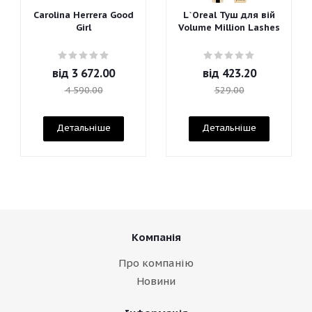
Carolina Herrera Good
L`Oreal Туш для вій
Girl
Volume Million Lashes
від
3 672.00
від
423.20
4 590.00
529.00
Детальніше
Детальніше
Компанія
Про компанію
Новини