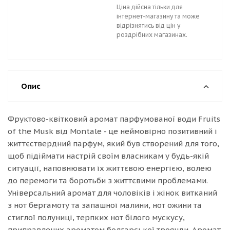
Ціна дійсна тільки для
інтернет-магазину та може
відрізнятись від цін у
роздрібних магазинах.
Опис
Фруктово-квітковий аромат парфумованої води Fruits
of the Musk від Montale - це неймовірно позитивний і
життєствердний парфум, який був створений для того,
щоб підіймати настрій своїм власникам у будь-якій
ситуації, наповнювати їх життєвою енергією, волею
до перемоги та боротьби з життєвими проблемами.
Універсальний аромат для чоловіків і жінок витканий
з нот бергамоту та запашної малини, нот ожини та
стиглої полуниці, терпких нот білого мускусу,
приправлених ароматом болгарської троянди. Аромат