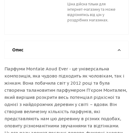
Ціна дійсна тільки для
інтернет-магазину та може
відрізнятись від цін у
роздрібних магазинах.
Опис
Парфуми Montale Aoud Ever - це універсальна
композиція, яка чудово підходить як чоловікам, так і
жінкам. Вона побачила світ у 2012 році та була
створена талановитим парфумером П'єром Монталем,
який вирішив розкрити весь потенціал рідкісної та
однієї з найдорожчих деревин у світі – вдови. Він
створив величезну кількість парфумів, які
представляють нам цю деревину в різних подобах,
оповиту різноманітними звучаннями та відтінками.
Цього разу аромат поєднує дерево-фужерні акорди,