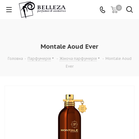
0
Montale Aoud Ever
Головна
-
Парфумерія
-
Жіноча парфумерія
-
Montale Aoud
Ever