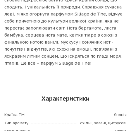
сходить, і унікальність її природи. Справжня сучасна
леді, м'яко огорнута парфумом Sillage de The, відчує
себе причетною до культури великої країни, яка не
перестає захоплювати світ. Нота бергамота, листа
бамбука, серцева нота мате, квітки тіаре в союзі з
фінальною нотою ванілі, мускусу і сонячних нот -
почуттів і відчуттів, які схожі на емоції, пов'язані з
яскравим літнім сонцем, що іскряться по гладі моря.
птахів. Це все – парфум Sillage de The!
Характеристики
Країна ТМ
Японія
Тип аромату
східні, зелені, цитрусові