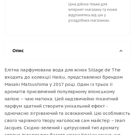
Ціна дійсна тільки для
інтернет-магазину та може
відрізнятись від цін у
роздрібних магазинах.
Опис
Елітна парфумована вода для жінок Sillage de The
входить до колекції Haiku, представленої брендом
Masaki Matsushima у 2017 році. Один із трьох її
ароматів присвячений популярному японському
напою – чаю матюка. Цей надзвичайно пікантний
парфум здатний створити унікальний ефект -
одночасно зігріваючий та освіжаючий. Цю особливість
свого чарівного твору наголосив сам майстер – Jean
Jacques. Східно-зелений і цитрусовий тип аромату
сповна підкреслює багато краси Країни сонця, що