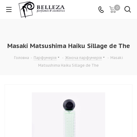
0
Masaki Matsushima Haiku Sillage de The
Головна
-
Парфумерія
-
Жіноча парфумерія
-
Masaki
Matsushima Haiku Sillage de The