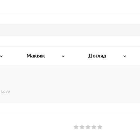
Макіяж
Догляд
y Love