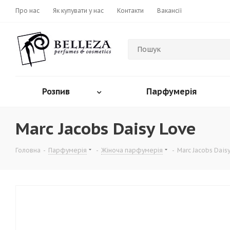
Про нас
Як купувати у нас
Контакти
Вакансії
Розпив
Парфумерія
Marc Jacobs Daisy Love
Головна
-
Парфумерія
-
Жіноча парфумерія
-
Marc Jacobs Dais