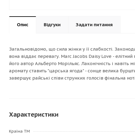
Опис
Відгуки
Задати питання
Загальновідомо, що сила жінки у її слабкості. Законо
вона віддає перевагу. Marc Jacobs Daisy Love - елітн
його автор Альберто Морільяс. Лаконічність і навіть м
аромату ставить "царська ягода" - сонце велика бурш
завершує райські співи струнких голосів фінальна нот
Характеристики
Країна ТМ