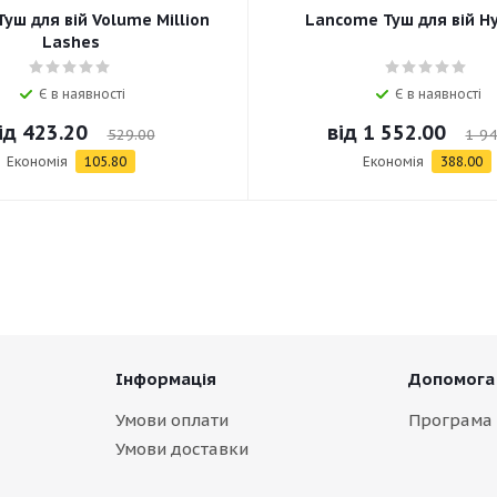
Туш для вій Volume Million
Lancome Туш для вій H
Lashes
Є в наявності
Є в наявності
ід
423.20
від
1 552.00
529.00
1 94
Економія
105.80
Економія
388.00
Інформація
Допомога
Умови оплати
Програма 
Умови доставки