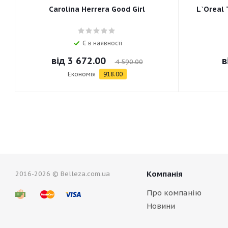
Carolina Herrera Good Girl
L`Oreal 
Є в наявності
від
3 672.00
в
4 590.00
Економія
918.00
Компанія
2016-2026 © Belleza.com.ua
Про компанію
Новини