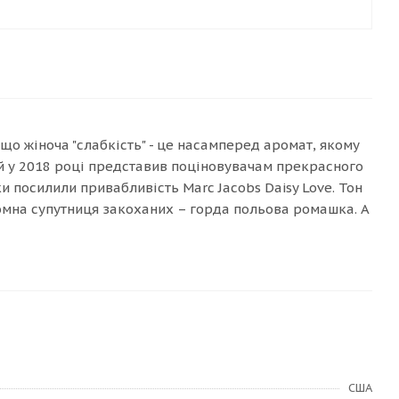
 що жіноча "слабкість" - це насамперед аромат, якому
ий у 2018 році представив поціновувачам прекрасного
ки посилили привабливість Marc Jacobs Daisy Love. Тон
ромна супутниця закоханих – горда польова ромашка. А
США