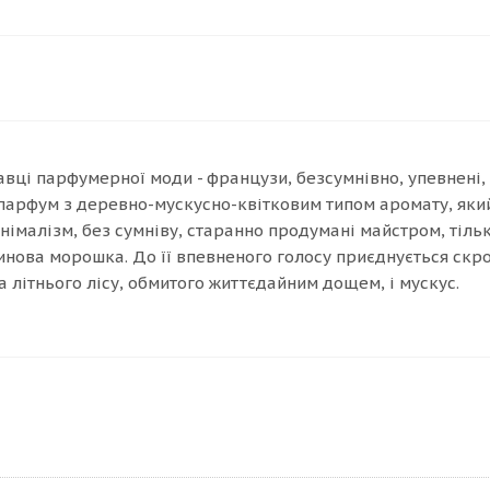
давці парфумерної моди - французи, безсумнівно, упевнені,
ий парфум з деревно-мускусно-квітковим типом аромату, як
інімалізм, без сумніву, старанно продумані майстром, тіль
тинова морошка. До її впевненого голосу приєднується ск
а літнього лісу, обмитого життєдайним дощем, і мускус.