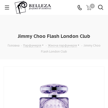
0
Jimmy Choo Flash London Club
Головна
-
Парфумерія
-
Жіноча парфумерія
-
Jimmy Choo
Flash London Club