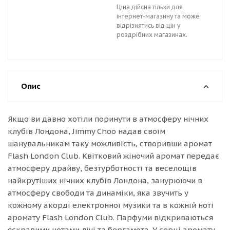
Ціна дійсна тільки для
інтернет-магазину та може
відрізнятись від цін у
роздрібних магазинах.
Опис
Якщо ви давно хотіли поринути в атмосферу нічних
клубів Лондона, Jimmy Choo надав своїм
шанувальникам таку можливість, створивши аромат
Flash London Club. Квітковий жіночий аромат передає
атмосферу драйву, безтурботності та веселощів
найкрутіших нічних клубів Лондона, занурюючи в
атмосферу свободи та динаміки, яка звучить у
кожному акорді електронної музики та в кожній ноті
аромату Flash London Club. Парфуми відкриваються
яскравими нотами лічі та бергамота. У серці аромату