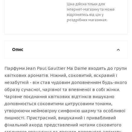
Ціна дійсна тільки для
інтернет-магазину та може
відрізнятись від цін у
роздрібних магазинах.
Опис
Парфуми Jean Paul Gaultier Ma Dame входять до групи
квіткових ароматів. Ніжний, соковитий, яскравий і
незабутній - він став чудовим доповненням будь-якого
образу сучасної, чарівної та впевненої в собі жінки.
Чарівне поєднання квіткових відтінків вишукано
доповнюється соковитими цитрусовими тонами,
утворюючи неймовірну симфонію шарму та особливої
пишності. Пристрасний, вишуканий і привабливий
фінальний акорд представлений нотами соковитого
сміливого гренадина та легкого деревного аромату