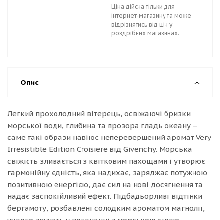
Ціна дійсна тільки для
інтернет-магазину та може
відрізнятись від цін у
роздрібних магазинах.
Опис
Легкий прохолодний вітерець, освіжаючі бризки
морської води, глибина та прозора гладь океану –
саме такі образи навіює неперевершений аромат Very
Irresistible Edition Croisiere від Givenchy. Морська
свіжість зливається з квітковим пахощами і утворює
гармонійну єдність, яка надихає, заряджає потужною
позитивною енергією, дає сил на нові досягнення та
надає заспокійливий ефект. Підбадьорливі відтінки
бергамоту, розбавлені солодким ароматом магнолії,
чудово звучать у поєднанні з морською сіллю.