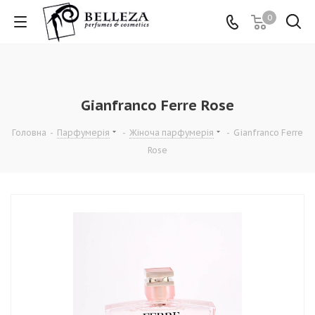
0
Gianfranco Ferre Rose
Головна
-
Парфумерія
-
Жіноча парфумерія
-
Gianfranco Ferre
Rose