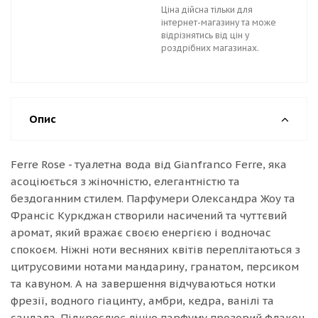
Ціна дійсна тільки для
інтернет-магазину та може
відрізнятись від цін у
роздрібних магазинах.
Опис
Ferre Rose - туалетна вода від Gianfranco Ferre, яка
асоціюється з жіночністю, елегантністю та
бездоганним стилем. Парфумери Олександра Жоу та
Франсіс Куркджан створили насичений та чуттєвий
аромат, який вражає своєю енергією і водночас
спокоєм. Ніжні ноти весняних квітів переплітаються з
цитрусовими нотами мандарину, гранатом, персиком
та кавуном. А на завершення відчуваються нотки
фрезії, водного гіацинту, амбри, кедра, ванілі та
сандала. Підкреслює лінію парфуму прозорий флакон