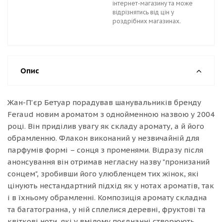
інтернет-магазину та може
відрізнятись від цін у
роздрібних магазинах.
Опис
Жан-П'єр Бетуар порадував шанувальників бренду
Feraud новим ароматом з однойменною назвою у 2004
році. Він приділив увагу як складу аромату, а й його
обрамленню. Флакон виконаний у незвичайній для
парфумів формі – сонця з променями. Відразу після
анонсування він отримав негласну назву "пронизаний
сонцем", зробивши його улюбленцем тих жінок, які
цінують нестандартний підхід як у нотах ароматів, так
і в їхньому обрамленні. Композиція аромату складна
та багатогранна, у ній сплелися деревні, фруктові та
квіткові ноти, які у вмілому поєднанні створюють