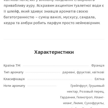
привабливу ауру. Яскравим акцентом туалетної води є
її шлейф, який здивує знавців ароматів своєю
багатогранністю – суміш ванілі, мускусу, сандала,
кедра та амбри робить парфум просто неймовірним.
Характеристики
Країна ТМ
Франція
Тип аромату
деревні, фруктові, квіткові
Класифікація
Елітна
Ноти аромату
Грейпфрут, Грушевый
нектар, Розовый перец,
Гардения, Гелиотроп, Иланг-
иланг, Лилия, Сухофрукты,