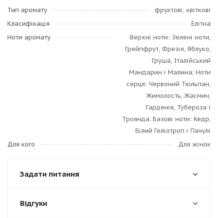
Тип аромату
фруктові, квіткові
Класифікація
Елітна
Ноти аромату
Верхні ноти: Зелені ноти,
Грейпфрут, Фрезія, Яблуко,
Груша, Італійський
Мандарин і Малина; Ноти
серця: Червоний Тюльпан,
Жимолость, Жасмин,
Гарденія, Тубероза і
Троянда; Базові ноти: Кедр,
Білий Геліотроп і Пачулі
Для кого
Для жінок
Задати питання
Відгуки