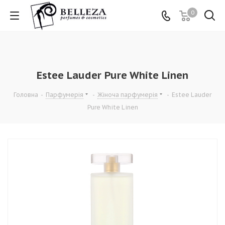
0
Estee Lauder Pure White Linen
Головна
-
Парфумерія
-
Жіноча парфумерія
-
Estee Lauder
Pure White Linen