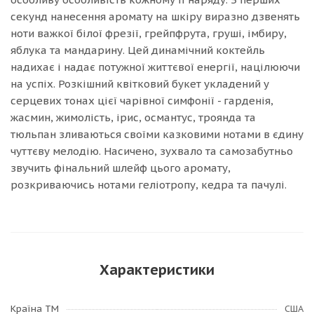
секунд нанесення аромату на шкіру виразно дзвенять
ноти важкої білої фрезії, грейпфрута, груші, імбиру,
яблука та мандарину. Цей динамічний коктейль
надихає і надає потужної життєвої енергії, націлюючи
на успіх. Розкішний квітковий букет укладений у
серцевих тонах цієї чарівної симфонії - гарденія,
жасмин, жимолість, ірис, османтус, троянда та
тюльпан зливаються своїми казковими нотами в єдину
чуттєву мелодію. Насичено, зухвало та самозабутньо
звучить фінальний шлейф цього аромату,
розкриваючись нотами геліотропу, кедра та пачулі.
Характеристики
Країна ТМ
США