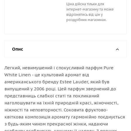
Ціна дійсна тільки для
інтернет-магазину та може
відрізнятись від цін у
роздрібних магазинах.
Опис
Легкий, невимушений і спокусливий парфум Pure
White Linen - це культовий аромат від
американського бренду Estee Lauder, який був
випущений у 2006 році. Цей парфум звернений до
представниць слабкої статі та покликаний
наголошувати на їхній природній красі, жіночності,
ніжності та неповторності. Соковита фруктово-
квіткова композиція аромату гармонійно поєднується
з будь-яким чином прекрасної жінки, надаючи
особливу особливість кожному її наряду. З перших