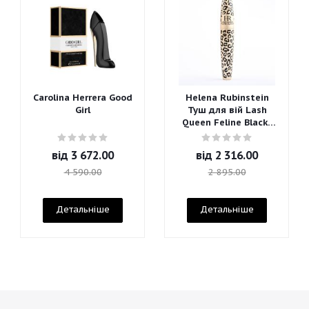
Carolina Herrera Good
Helena Rubinstein
Girl
Туш для вій Lash
Queen Feline Blacks
Mascara
від
3 672.00
від
2 316.00
4 590.00
2 895.00
Детальніше
Детальніше