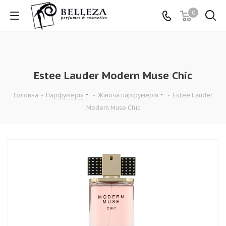
0
Estee Lauder Modern Muse Chic
Головна
-
Парфумерія
-
Жіноча парфумерія
-
Estee Lauder
Modern Muse Chic