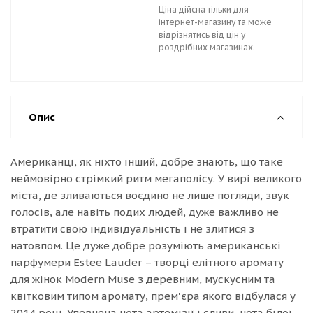
Ціна дійсна тільки для
інтернет-магазину та може
відрізнятись від цін у
роздрібних магазинах.
Опис
Американці, як ніхто інший, добре знають, що таке
неймовірно стрімкий ритм мегаполісу. У вирі великого
міста, де зливаються воєдино не лише погляди, звук
голосів, але навіть подих людей, дуже важливо не
втратити свою індивідуальність і не злитися з
натовпом. Це дуже добре розуміють американські
парфумери Estee Lauder – творці елітного аромату
для жінок Modern Muse з деревним, мускусним та
квітковим типом аромату, прем'єра якого відбулася у
2014 році. Упевнена нота артемізії і сливи, нота білої