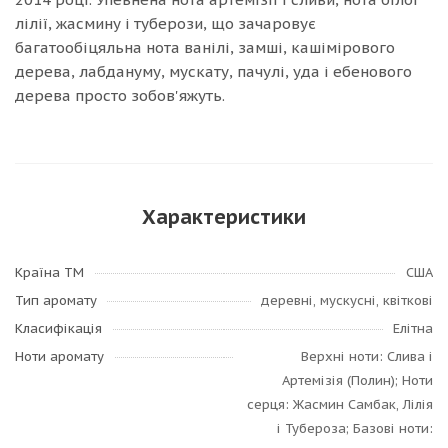
лілії, жасмину і туберози, що зачаровує
багатообіцяльна нота ванілі, замші, кашімірового
дерева, лабдануму, мускату, пачулі, уда і ебенового
дерева просто зобов'яжуть.
Характеристики
Країна ТМ
США
Тип аромату
деревні, мускусні, квіткові
Класифікація
Елітна
Ноти аромату
Верхні ноти: Слива і
Артемізія (Полин); Ноти
серця: Жасмин Самбак, Лілія
і Тубероза; Базові ноти: