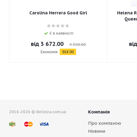
Carolina Herrera Good Girl
Helena R
Queen
Є в наявності
від
3 672.00
ві
4 590.00
Економія
918.00
Компанія
2016-2026 © Belleza.com.ua
Про компанію
Новини