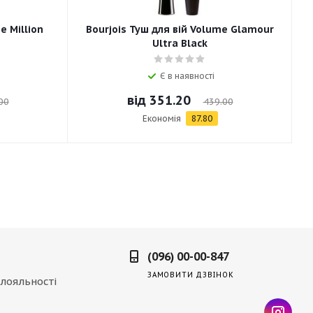
e Million
Bourjois Туш для вій Volume Glamour
Ultra Black
Є в наявності
від
351.20
00
439.00
Економія
87.80
(096) 00-00-847
ЗАМОВИТИ ДЗВІНОК
лояльності