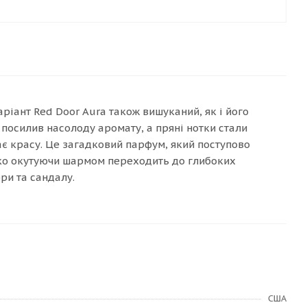
ріант Red Door Aura також вишуканий, як і його
посилив насолоду аромату, а пряні нотки стали
кає красу. Це загадковий парфум, який поступово
нко окутуючи шармом переходить до глибоких
ри та сандалу.
США