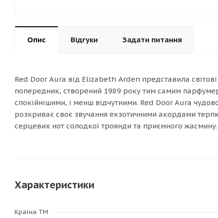
Опис
Відгуки
Задати питання
Red Door Aura від Elizabeth Arden представила світов
попередник, створений 1989 року тим самим парфумеро
спокійнішими, і менш відчутними. Red Door Aura чудов
розкриває своє звучання екзотичними акордами терпк
серцевих нот солодкої троянди та приємного жасмину.
Характеристики
Країна ТМ