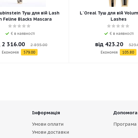
ubinstein Туш для вій Lash
L`Oreal Туш для вій Volum
 Feline Blacks Mascara
Lashes
Є в наявності
Є в наявності
д
2 316.00
від
423.20
2 895.00
529.
Економія
579.00
Економія
105.80
Інформація
Допомога
Умови оплати
Програма 
Умови доставки