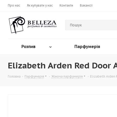
Про нас
Як купувати у нас
Контакти
Вакансії
Розпив
Парфумерія
Elizabeth Arden Red Door 
Головна
-
Парфумерія
-
Жіноча парфумерія
-
Elizabeth Arden 