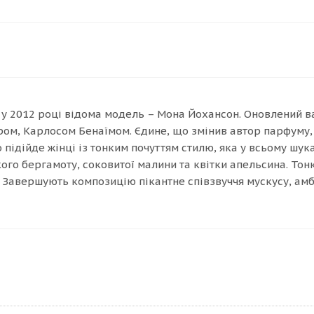
і у 2012 році відома модель – Мона Йохансон. Оновлений ва
м, Карлосом Бенаїмом. Єдине, що змінив автор парфуму, 
о підійде жінці із тонким почуттям стилю, яка у всьому шу
ого бергамоту, соковитої малини та квітки апельсина. То
 Завершують композицію пікантне співзвуччя мускусу, амб