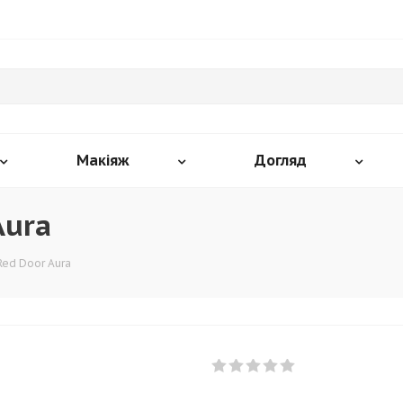
Макіяж
Догляд
Aura
Red Door Aura