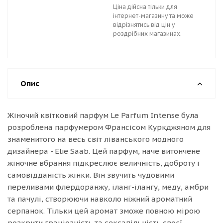
Ціна дійсна тільки для
інтернет-магазину та може
відрізнятись від цін у
роздрібних магазинах.
Опис
Жіночий квітковий парфум Le Parfum Intense була
розроблена парфумером Франсісом Куркджяном для
знаменитого на весь світ ліванського модного
дизайнера - Elie Saab. Цей парфум, наче витончене
жіночне вбрання підкреслює величність, доброту і
самовідданість жінки. Він звучить чудовими
переливами флердоранжу, іланг-ілангу, меду, амбри
та пачулі, створюючи навколо ніжний ароматний
серпанок. Тільки цей аромат зможе повною мірою
розкрити граціозність та сексапільність своєї