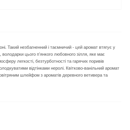
ні. Такий незбагненний і таємничий - цей аромат втягує у
, володарки цього п'янкого любовного зілля, яке має
мосферу легкості, безтурботності та гарячих поривів
олодкуватими відтінками неролі. Квітково-ванільний аромат
повітряним шлейфом з ароматів деревного ветивера та