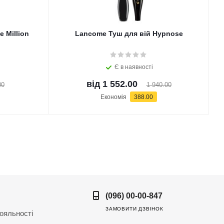
e Million
Lancome Туш для вій Hypnose
Є в наявності
від
1 552.00
00
1 940.00
Економія
388.00
(096) 00-00-847
ЗАМОВИТИ ДЗВІНОК
ояльності