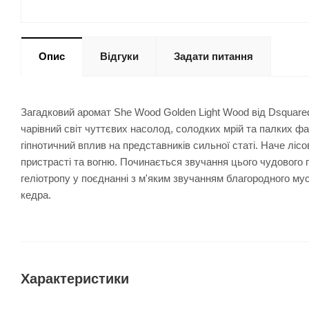
Опис
Відгуки
Задати питання
Загадковий аромат She Wood Golden Light Wood від Dsquared2
чарівний світ чуттєвих насолод, солодких мрій та палких фа
гіпнотичний вплив на представників сильної статі. Наче ліс
пристрасті та вогню. Починається звучання цього чудового
геліотропу у поєднанні з м'яким звучанням благородного м
кедра.
Характеристики