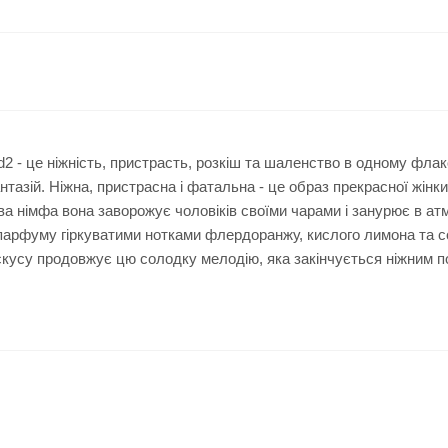
 - це ніжність, пристрасть, розкіш та шаленство в одному флако
нтазій. Ніжна, пристрасна і фатальна - це образ прекрасної жінки
ова німфа вона заворожує чоловіків своїми чарами і занурює в ат
 парфуму гіркуватими нотками флердоранжу, кислого лимона та с
ускусу продовжує цю солодку мелодію, яка закінчується ніжним 