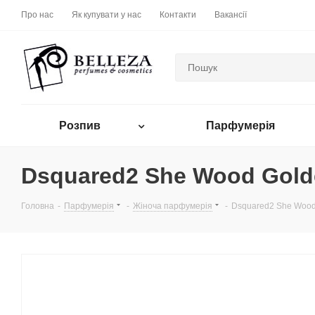
Про нас
Як купувати у нас
Контакти
Вакансії
Розпив
Парфумерія
Dsquared2 She Wood Gold
Головна
-
Парфумерія
-
Жіноча парфумерія
-
Dsquared2 She Wood