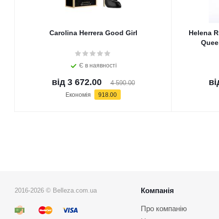
Carolina Herrera Good Girl
Helena R
Queen
Є в наявності
від
3 672.00
ві
4 590.00
Економія
918.00
Компанія
2016-2026 © Belleza.com.ua
Про компанію