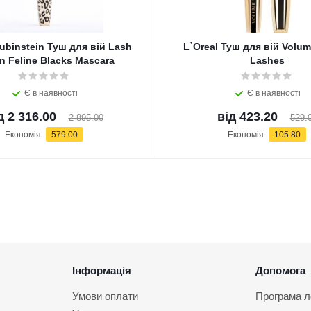
ubinstein Туш для вій Lash
L`Oreal Туш для вій Volum
 Feline Blacks Mascara
Lashes
Є в наявності
Є в наявності
д
2 316.00
від
423.20
2 895.00
529.
Економія
579.00
Економія
105.80
Інформація
Допомога
Умови оплати
Програма л