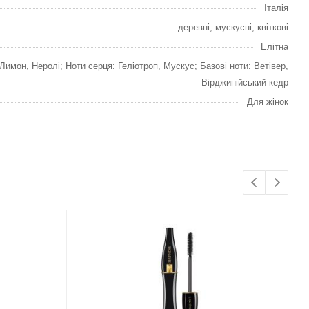
Італія
деревні, мускусні, квіткові
Елітна
Лимон, Неролі; Ноти серця: Геліотроп, Мускус; Базові ноти: Ветівер,
Вірджинійський кедр
Для жінок