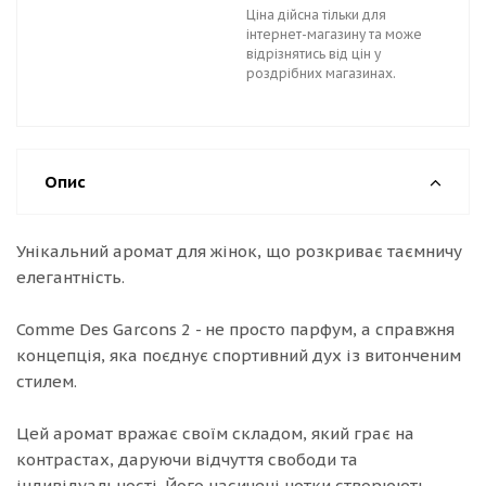
Ціна дійсна тільки для
інтернет-магазину та може
відрізнятись від цін у
роздрібних магазинах.
Опис
Унікальний аромат для жінок, що розкриває таємничу
елегантність.
Comme Des Garcons 2 - не просто парфум, а справжня
концепція, яка поєднує спортивний дух із витонченим
стилем.
Цей аромат вражає своїм складом, який грає на
контрастах, даруючи відчуття свободи та
індивідуальності. Його насичені нотки створюють