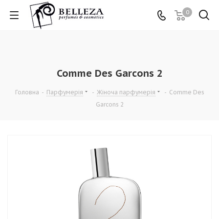
0
Comme Des Garcons 2
Головна
-
Парфумерія
-
Жіноча парфумерія
-
Comme Des
Garcons 2