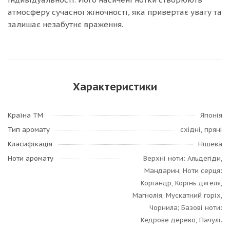
атмосферу сучасної жіночності, яка привертає увагу та
залишає незабутнє враження.
Характеристики
Країна ТМ
Японія
Тип аромату
східні, пряні
Класифікація
Нішева
Ноти аромату
Верхні ноти: Альдегіди,
Мандарин; Ноти серця:
Коріандр, Корінь дягеля,
Магнолія, Мускатний горіх,
Чорнила; Базові ноти:
Кедрове дерево, Пачулі.