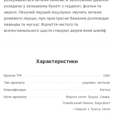
укладено у запашному букеті з гарденії, фіалки та
неролі. Пекучий перший поцілунок звучить нотами
рожевого перцю, про пристрасне бажання розповідає
лаванда та мускус. Відчуття чистого та
всепоглинального щастя створює дерев'яний шлейф.
Характеристики
Країна ТМ
США
Тип аромату
деревні, квіткові
Класифікація
Елітна
Ноти аромату
Верхні ноти: Груша, Слива,
Італійський Лимон, Бергамот
і Неролі з Тунісу; Ноти