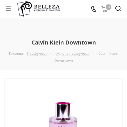
0
Calvin Klein Downtown
Головна
-
Парфумерія
-
Жіноча парфумерія
-
Calvin Klein
Downtown