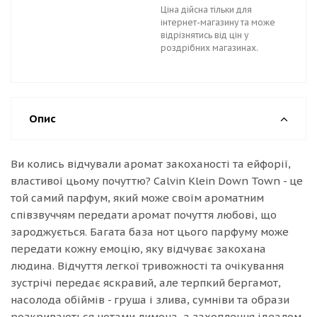
Ціна дійсна тільки для
інтернет-магазину та може
відрізнятись від цін у
роздрібних магазинах.
Опис
Ви колись відчували аромат закоханості та ейфорії,
властивої цьому почуттю? Calvin Klein Down Town - це
той самий парфум, який може своїм ароматним
співзвуччям передати аромат почуття любові, що
зароджується. Багата база нот цього парфуму може
передати кожну емоцію, яку відчуває закохана
людина. Відчуття легкої тривожності та очікування
зустрічі передає яскравий, але терпкий бергамот,
насолода обіймів - груша і злива, сумніви та образи
розкриваються нотами лимона, а захоплення ідеалом