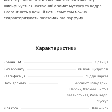
шлейфі чується насичений аромат мускусу та кедра.
Елегантність у кожній ноті - саме там можна
схарактеризувати післясмак від парфуму.
Характеристики
Країна ТМ
Франція
Тип аромату
квіткові, цитрусові
Класифікація
Міддл маркет
Ноти аромату
Бергамот, Мандарин,
Персик, Жасмин, Листья
зеленого чая, Роза, Кедр,
Мускус
Для кого
Для жінок