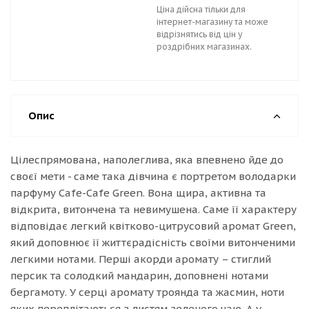
Ціна дійсна тільки для
інтернет-магазину та може
відрізнятись від цін у
роздрібних магазинах.
Опис
Цілеспрямована, наполеглива, яка впевнено йде до
своєї мети - саме така дівчина є портретом володарки
парфуму Cafe-Cafe Green. Вона щира, активна та
відкрита, витончена та невимушена. Саме її характеру
відповідає легкий квітково-цитрусовий аромат Green,
який доповнює її життєрадісність своїми витонченими
легкими нотами. Перші акорди аромату – стиглий
персик та солодкий мандарин, доповнені нотами
бергамоту. У серці аромату троянда та жасмин, ноти
яких переплітаються з листям зеленого чаю. А у