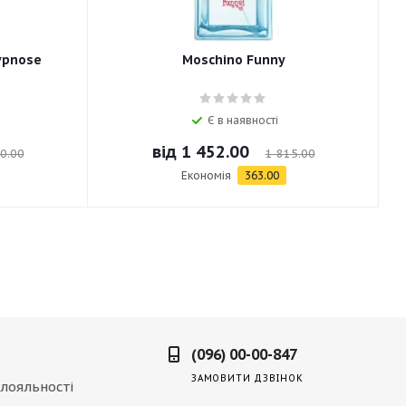
ypnose
Moschino Funny
Є в наявності
від
1 452.00
0.00
1 815.00
Економія
363.00
(096) 00-00-847
ЗАМОВИТИ ДЗВІНОК
лояльності