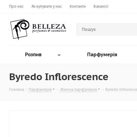
Про нас
Як купувати у нас
Контакти
Вакансії
Розпив
Парфумерія
Byredo Inflorescence
Головна
-
Парфумерія
-
Жіноча парфумерія
-
Byredo Infloresc