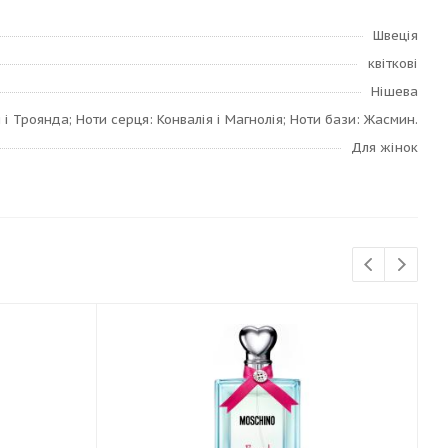
Швеція
квіткові
Нішева
і Троянда; Ноти серця: Конвалія і Магнолія; Ноти бази: Жасмин.
Для жінок