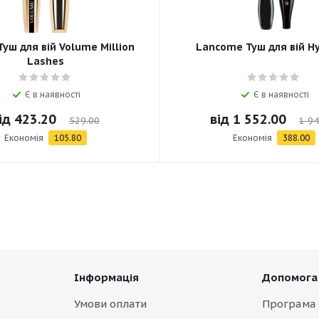
Туш для вій Volume Million
Lancome Туш для вій H
Lashes
Є в наявності
Є в наявності
ід
423.20
від
1 552.00
529.00
1 94
Економія
105.80
Економія
388.00
Інформація
Допомога
Умови оплати
Програма 