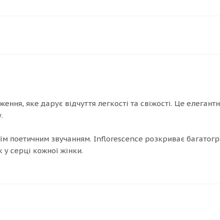
ження, яке дарує відчуття легкості та свіжості. Це елеган
.
м поетичним звучанням. Inflorescence розкриває багатогр
 у серці кожної жінки.