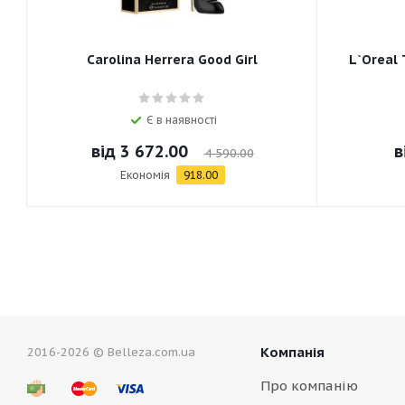
Carolina Herrera Good Girl
L`Oreal 
Є в наявності
від
3 672.00
в
4 590.00
Економія
918.00
Компанія
2016-2026 © Belleza.com.ua
Про компанію