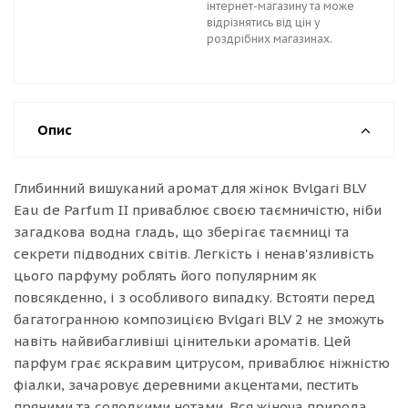
інтернет-магазину та може
відрізнятись від цін у
роздрібних магазинах.
Опис
Глибинний вишуканий аромат для жінок Bvlgari BLV
Eau de Parfum II приваблює своєю таємничістю, ніби
загадкова водна гладь, що зберігає таємниці та
секрети підводних світів. Легкість і ненав'язливість
цього парфуму роблять його популярним як
повсякденно, і з особливого випадку. Встояти перед
багатогранною композицією Bvlgari BLV 2 не зможуть
навіть найвибагливіші цінительки ароматів. Цей
парфум грає яскравим цитрусом, приваблює ніжністю
фіалки, зачаровує деревними акцентами, пестить
пряними та солодкими нотами. Вся жіноча природа