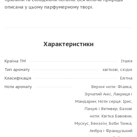
описана у цьому парфумерному творі.
Характеристики
Країна ТМ
Італія
Тип аромату
квіткові, східні
Класифікація
Елітна
Ноти аромату
Верхні ноти: Фіалка,
Зірчатий Аніс, Лакриця і
Мандарин; Ноти серця: Ірис,
Пачулі і Ветивер; Базові
ноти: Квітка Бавовни,
Мускус, Бензоїн, Боби Тонка,
Амбра і Французький