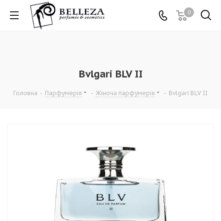
0
Bvlgari BLV II
Головна
-
Парфумерія
-
Жіноча парфумерія
-
Bvlgari BLV II