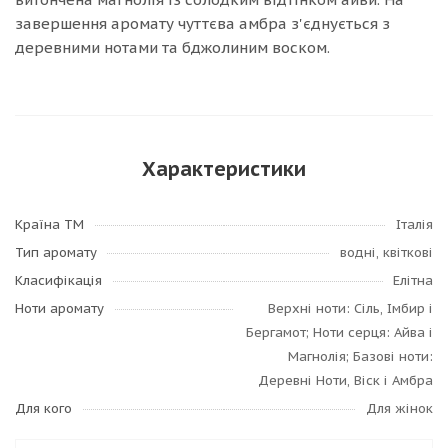
завершення аромату чуттєва амбра з'єднується з
деревними нотами та бджолиним воском.
Характеристики
Країна ТМ
Італія
Тип аромату
водні, квіткові
Класифікація
Елітна
Ноти аромату
Верхні ноти: Сіль, Імбир і
Бергамот; Ноти серця: Айва і
Магнолія; Базові ноти:
Деревні Ноти, Віск і Амбра
Для кого
Для жінок