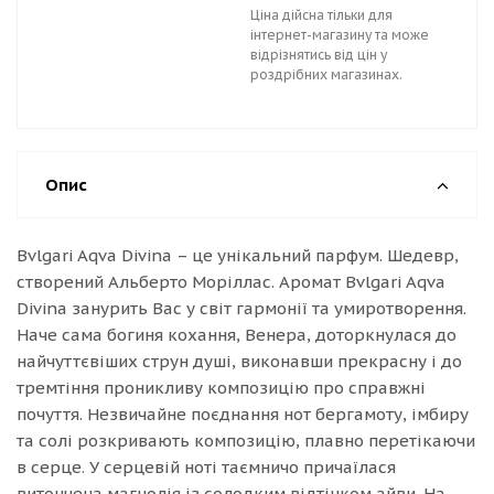
Ціна дійсна тільки для
інтернет-магазину та може
відрізнятись від цін у
роздрібних магазинах.
Опис
Bvlgari Aqva Divina – це унікальний парфум. Шедевр,
створений Альберто Моріллас. Аромат Bvlgari Aqva
Divina занурить Вас у світ гармонії та умиротворення.
Наче сама богиня кохання, Венера, доторкнулася до
найчуттєвіших струн душі, виконавши прекрасну і до
тремтіння проникливу композицію про справжні
почуття. Незвичайне поєднання нот бергамоту, імбиру
та солі розкривають композицію, плавно перетікаючи
в серце. У серцевій ноті таємничо причаїлася
витончена магнолія із солодким відтінком айви. На