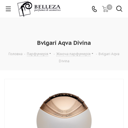
0
Bvlgari Aqva Divina
Головна
-
Парфумерія
-
Жіноча парфумерія
-
Bvlgari Aqva
Divina