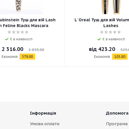
ubinstein Туш для вій Lash
L`Oreal Туш для вій Volum
 Feline Blacks Mascara
Lashes
Є в наявності
Є в наявності
д
2 316.00
від
423.20
2 895.00
529.
Економія
579.00
Економія
105.80
Інформація
Допомога
Умови оплати
Програма 