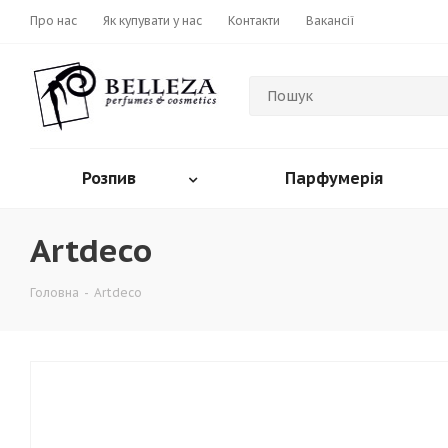
Про нас
Як купувати у нас
Контакти
Вакансії
Розпив
Парфумерія
Artdeco
Головна
-
Artdeco