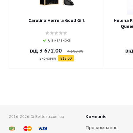
Carolina Herrera Good Girl
Helena R
Queen
Є в наявності
від
3 672.00
ві
4 590.00
Економія
918.00
Компанія
2016-2026 © Belleza.com.ua
Про компанію