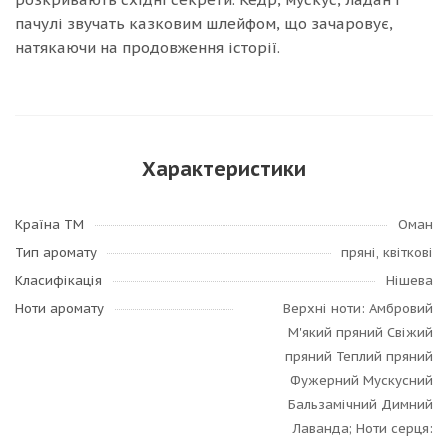
пачулі звучать казковим шлейфом, що зачаровує,
натякаючи на продовження історії.
Характеристики
Країна ТМ
Оман
Тип аромату
пряні, квіткові
Класифікація
Нішева
Ноти аромату
Верхні ноти: Амбровий
М'який пряний Свіжий
пряний Теплий пряний
Фужерний Мускусний
Бальзамічний Димний
Лаванда; Ноти серця: