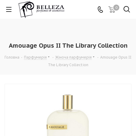
0
Amouage Opus II The Library Collection
Головна
-
Парфумерія
-
Жіноча парфумерія
-
Amouage Opus II
The Library Collection