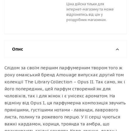
Ціна дійсна тільки для
інтернет-магазину та може
відрізнятись від цін у
роздрібних магазинах.
Опис
Слідом за своїм першим парфумерним твором того ж
року оманський бренд Amouage випускає другий том
колекції The Library Collection – Opus II. Так само, як і
його попередник, цей парфум створений як для
чоловіків, так і для жінок і є унісекс ароматом. На
відміну від Opus I, ця парфумерна композиція звучить
прянішими, густішими нотами - лаванди, лаврового
листа, полину та рожевого перцю. У її серці чуються
важкі кардамон, кориця, троянда та амбра, що
розкривають східні секрети. Кедр, мускус, ладан і